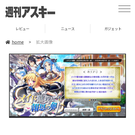
toggle
naviga
レビュー
ニュース
ガジェット
home
>
拡大画像