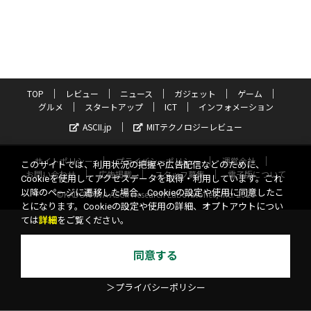
TOP
レビュー
ニュース
ガジェット
ゲーム
グルメ
スタートアップ
ICT
インフォメーション
ASCII.jp
MITテクノロジーレビュー
サイトポリシー
プライバシーポリシー
運営会社
このサイトでは、利用状況の把握や広告配信などのために、
お問い合わせ
広告掲載
スタッフ募集
電子版について
Cookieを使用してアクセスデータを取得・利用しています。これ
以降のページに遷移した場合、Cookieの設定や使用に同意したこ
©KADOKAWA ASCII Research Laboratories, Inc. 2026
とになります。Cookieの設定や使用の詳細、オプトアウトについ
ては
詳細
をご覧ください。
同意する
＞プライバシーポリシー