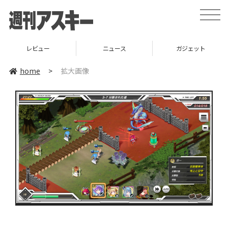
toggle
naviga
レビュー
ニュース
ガジェット
home
>
拡大画像