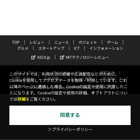
TOP
レビュー
ニュース
ガジェット
ゲーム
グルメ
スタートアップ
ICT
インフォメーション
ASCII.jp
MITテクノロジーレビュー
サイトポリシー
プライバシーポリシー
運営会社
このサイトでは、利用状況の把握や広告配信などのために、
お問い合わせ
広告掲載
スタッフ募集
電子版について
Cookieを使用してアクセスデータを取得・利用しています。これ
以降のページに遷移した場合、Cookieの設定や使用に同意したこ
©KADOKAWA ASCII Research Laboratories, Inc. 2026
とになります。Cookieの設定や使用の詳細、オプトアウトについ
ては
詳細
をご覧ください。
同意する
＞プライバシーポリシー