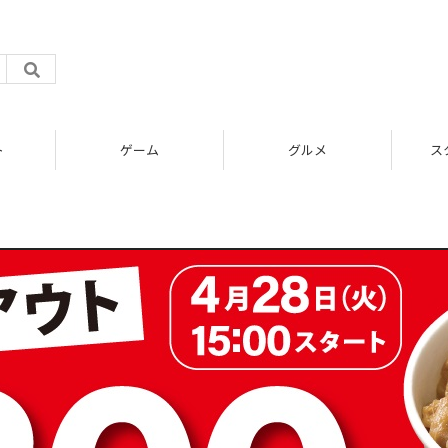
ト
ゲーム
グルメ
ス