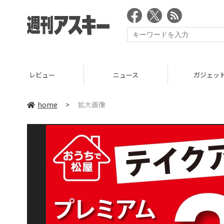
レビュー
ニュース
ガジェッ
home
>
拡大画像