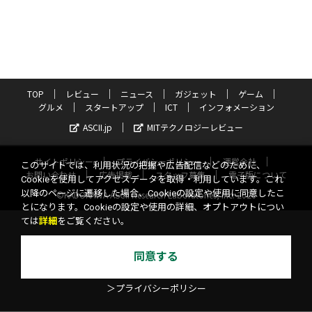
TOP
レビュー
ニュース
ガジェット
ゲーム
グルメ
スタートアップ
ICT
インフォメーション
ASCII.jp
MITテクノロジーレビュー
サイトポリシー
プライバシーポリシー
運営会社
このサイトでは、利用状況の把握や広告配信などのために、
お問い合わせ
広告掲載
スタッフ募集
電子版について
Cookieを使用してアクセスデータを取得・利用しています。これ
以降のページに遷移した場合、Cookieの設定や使用に同意したこ
©KADOKAWA ASCII Research Laboratories, Inc. 2026
とになります。Cookieの設定や使用の詳細、オプトアウトについ
ては
詳細
をご覧ください。
同意する
＞プライバシーポリシー