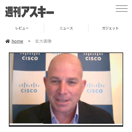
toggle
naviga
レビュー
ニュース
ガジェット
home
>
拡大画像