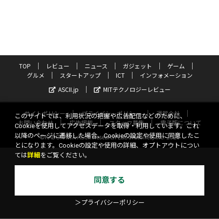
TOP
レビュー
ニュース
ガジェット
ゲーム
グルメ
スタートアップ
ICT
インフォメーション
ASCII.jp
MITテクノロジーレビュー
サイトポリシー
プライバシーポリシー
運営会社
このサイトでは、利用状況の把握や広告配信などのために、
お問い合わせ
広告掲載
スタッフ募集
電子版について
Cookieを使用してアクセスデータを取得・利用しています。これ
以降のページに遷移した場合、Cookieの設定や使用に同意したこ
©KADOKAWA ASCII Research Laboratories, Inc. 2026
とになります。Cookieの設定や使用の詳細、オプトアウトについ
ては
詳細
をご覧ください。
同意する
＞プライバシーポリシー