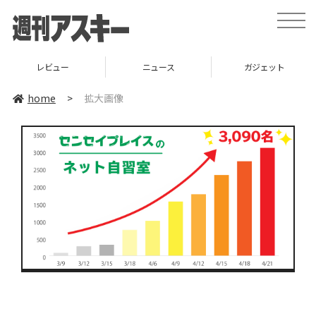
toggle
naviga
レビュー
ニュース
ガジェット
home
>
拡大画像