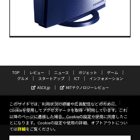
TOP
レビュー
ニュース
ガジェット
ゲーム
グルメ
スタートアップ
ICT
インフォメーション
ASCII.jp
MITテクノロジーレビュー
サイトポリシー
プライバシーポリシー
運営会社
このサイトでは、利用状況の把握や広告配信などのために、
お問い合わせ
広告掲載
スタッフ募集
電子版について
Cookieを使用してアクセスデータを取得・利用しています。これ
以降のページに遷移した場合、Cookieの設定や使用に同意したこ
©KADOKAWA ASCII Research Laboratories, Inc. 2026
とになります。Cookieの設定や使用の詳細、オプトアウトについ
ては
詳細
をご覧ください。