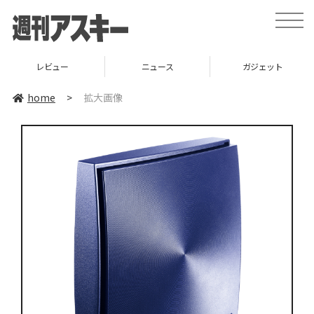
toggle
naviga
レビュー
ニュース
ガジェット
home
>
拡大画像