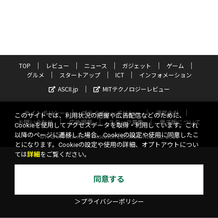
TOP
レビュー
ニュース
ガジェット
ゲーム
グルメ
スタートアップ
ICT
インフォメーション
ASCII.jp
MITテクノロジーレビュー
サイトポリシー
プライバシーポリシー
運営会社
このサイトでは、利用状況の把握や広告配信などのために、
お問い合わせ
広告掲載
スタッフ募集
電子版について
Cookieを使用してアクセスデータを取得・利用しています。これ
以降のページに遷移した場合、Cookieの設定や使用に同意したこ
©KADOKAWA ASCII Research Laboratories, Inc. 2026
とになります。Cookieの設定や使用の詳細、オプトアウトについ
ては
詳細
をご覧ください。
同意する
＞プライバシーポリシー