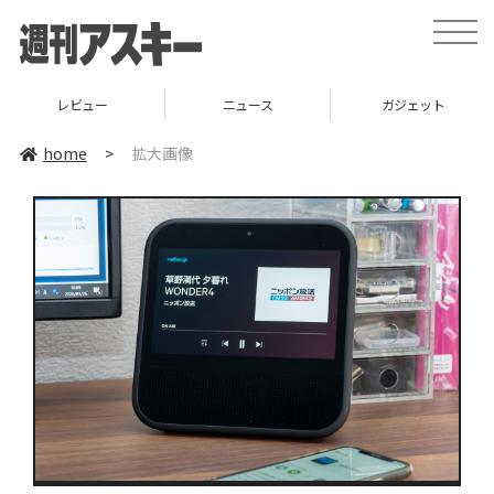
toggle
naviga
レビュー
ニュース
ガジェット
home
>
拡大画像