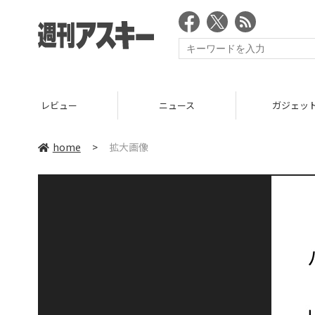
レビュー
ニュース
ガジェッ
home
>
拡大画像