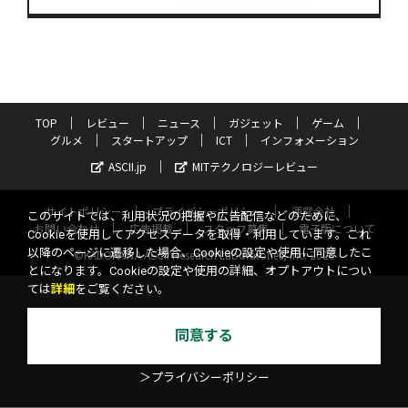
TOP
レビュー
ニュース
ガジェット
ゲーム
グルメ
スタートアップ
ICT
インフォメーション
ASCII.jp
MITテクノロジーレビュー
サイトポリシー
プライバシーポリシー
運営会社
このサイトでは、利用状況の把握や広告配信などのために、
お問い合わせ
広告掲載
スタッフ募集
電子版について
Cookieを使用してアクセスデータを取得・利用しています。これ
以降のページに遷移した場合、Cookieの設定や使用に同意したこ
©KADOKAWA ASCII Research Laboratories, Inc. 2026
とになります。Cookieの設定や使用の詳細、オプトアウトについ
ては
詳細
をご覧ください。
同意する
＞プライバシーポリシー