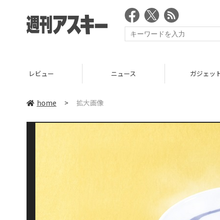
レビュー
ニュース
ガジェッ
home
>
拡大画像