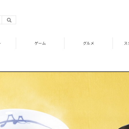
ト
ゲーム
グルメ
ス