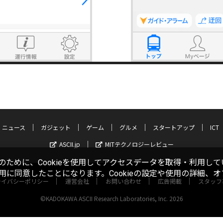
ニュース
ガジェット
ゲーム
グルメ
スタートアップ
ICT
ASCII.jp
MITテクノロジーレビュー
ために、Cookieを使用してアクセスデータを取得・利用して
使用に同意したことになります。Cookieの設定や使用の詳細、
ライバシーポリシー
運営会社
お問い合わせ
広告掲載
スタッフ
©KADOKAWA ASCII Research Laboratories, Inc. 2026