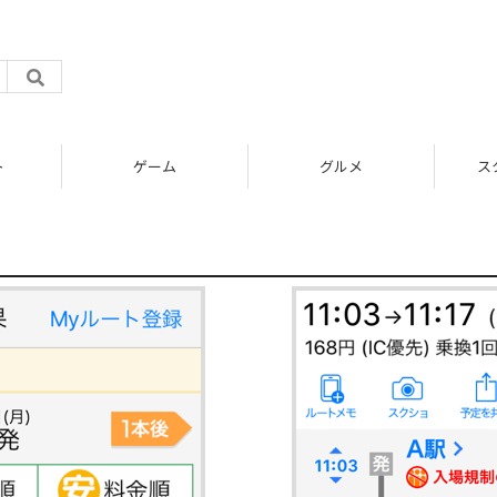
ト
ゲーム
グルメ
ス