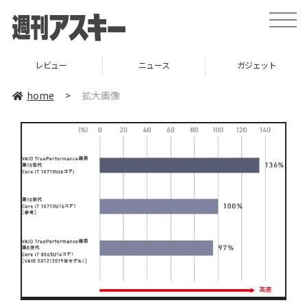
toggle
naviga
レビュー
ニュース
ガジェット
home
>
拡大画像