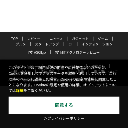
TOP
レビュー
ニュース
ガジェット
ゲーム
グルメ
スタートアップ
ICT
インフォメーション
ASCII.jp
MITテクノロジーレビュー
サイトポリシー
プライバシーポリシー
運営会社
このサイトでは、利用状況の把握や広告配信などのために、
お問い合わせ
広告掲載
スタッフ募集
電子版について
Cookieを使用してアクセスデータを取得・利用しています。これ
以降のページに遷移した場合、Cookieの設定や使用に同意したこ
©KADOKAWA ASCII Research Laboratories, Inc. 2026
とになります。Cookieの設定や使用の詳細、オプトアウトについ
ては
詳細
をご覧ください。
同意する
＞プライバシーポリシー