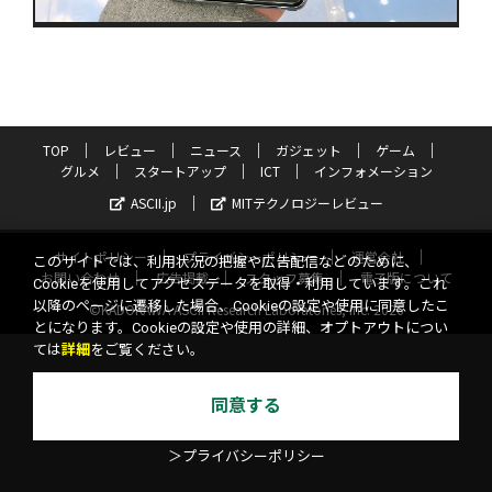
TOP
レビュー
ニュース
ガジェット
ゲーム
グルメ
スタートアップ
ICT
インフォメーション
ASCII.jp
MITテクノロジーレビュー
サイトポリシー
プライバシーポリシー
運営会社
このサイトでは、利用状況の把握や広告配信などのために、
お問い合わせ
広告掲載
スタッフ募集
電子版について
Cookieを使用してアクセスデータを取得・利用しています。これ
以降のページに遷移した場合、Cookieの設定や使用に同意したこ
©KADOKAWA ASCII Research Laboratories, Inc. 2026
とになります。Cookieの設定や使用の詳細、オプトアウトについ
ては
詳細
をご覧ください。
同意する
＞プライバシーポリシー