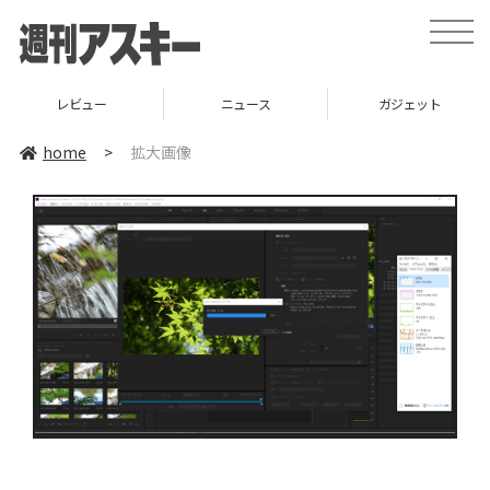
toggle
naviga
レビュー
ニュース
ガジェット
home
>
拡大画像