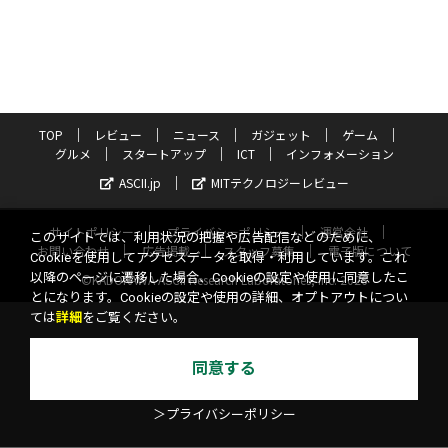
TOP
レビュー
ニュース
ガジェット
ゲーム
グルメ
スタートアップ
ICT
インフォメーション
ASCII.jp
MITテクノロジーレビュー
サイトポリシー
プライバシーポリシー
運営会社
このサイトでは、利用状況の把握や広告配信などのために、
お問い合わせ
広告掲載
スタッフ募集
電子版について
Cookieを使用してアクセスデータを取得・利用しています。これ
以降のページに遷移した場合、Cookieの設定や使用に同意したこ
©KADOKAWA ASCII Research Laboratories, Inc. 2026
とになります。Cookieの設定や使用の詳細、オプトアウトについ
ては
詳細
をご覧ください。
同意する
＞プライバシーポリシー