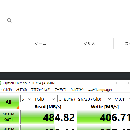
ト
ゲーム
グルメ
ス