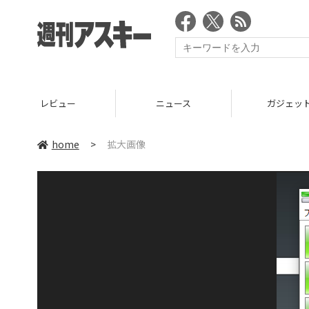
レビュー
ニュース
ガジェッ
home
>
拡大画像