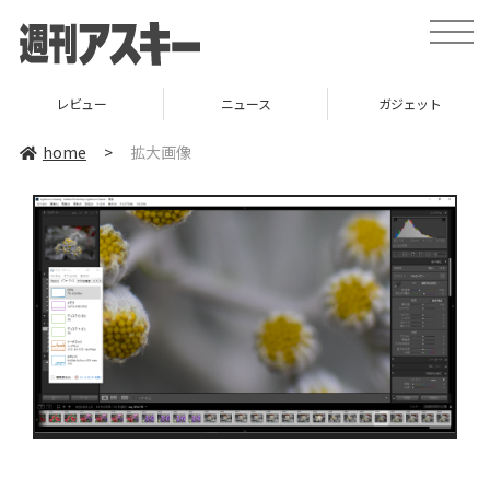
toggle
naviga
レビュー
ニュース
ガジェット
home
>
拡大画像