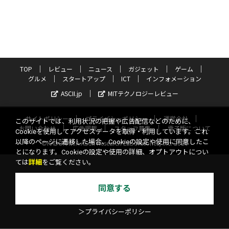
TOP
レビュー
ニュース
ガジェット
ゲーム
グルメ
スタートアップ
ICT
インフォメーション
ASCII.jp
MITテクノロジーレビュー
サイトポリシー
プライバシーポリシー
運営会社
このサイトでは、利用状況の把握や広告配信などのために、
お問い合わせ
広告掲載
スタッフ募集
電子版について
Cookieを使用してアクセスデータを取得・利用しています。これ
以降のページに遷移した場合、Cookieの設定や使用に同意したこ
©KADOKAWA ASCII Research Laboratories, Inc. 2026
とになります。Cookieの設定や使用の詳細、オプトアウトについ
ては
詳細
をご覧ください。
同意する
＞プライバシーポリシー