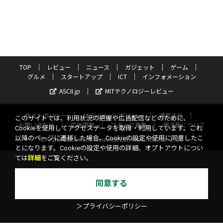
TOP
レビュー
ニュース
ガジェット
ゲーム
グルメ
スタートアップ
ICT
インフォメーション
ASCII.jp
MITテクノロジーレビュー
サイトポリシー
プライバシーポリシー
運営会社
このサイトでは、利用状況の把握や広告配信などのために、
お問い合わせ
広告掲載
スタッフ募集
電子版について
Cookieを使用してアクセスデータを取得・利用しています。これ
以降のページに遷移した場合、Cookieの設定や使用に同意したこ
©KADOKAWA ASCII Research Laboratories, Inc. 2026
とになります。Cookieの設定や使用の詳細、オプトアウトについ
ては
詳細
をご覧ください。
同意する
＞プライバシーポリシー