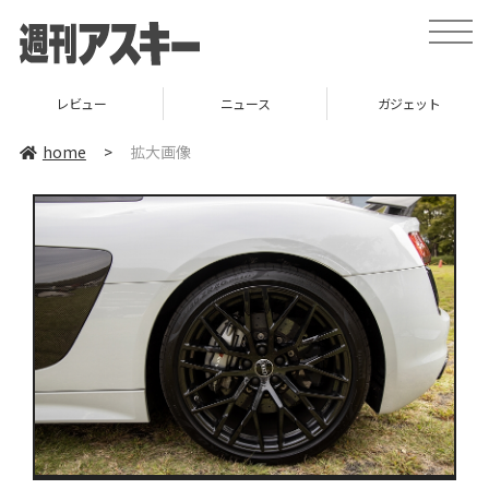
toggle
naviga
レビュー
ニュース
ガジェット
home
>
拡大画像