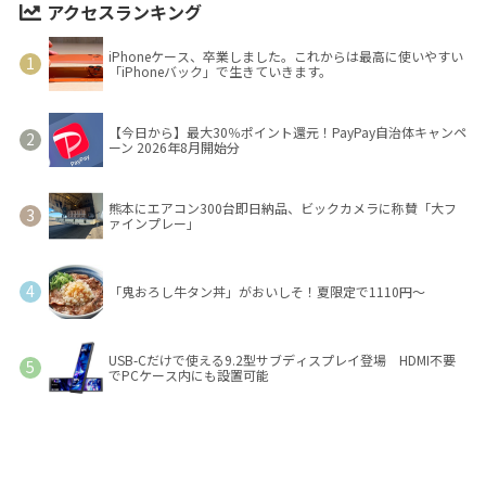
アクセスランキング
iPhoneケース、卒業しました。これからは最高に使いやすい
「iPhoneバック」で生きていきます。
【今日から】最大30％ポイント還元！PayPay自治体キャンペ
ーン 2026年8月開始分
熊本にエアコン300台即日納品、ビックカメラに称賛「大フ
ァインプレー」
「鬼おろし牛タン丼」がおいしそ！夏限定で1110円～
USB-Cだけで使える9.2型サブディスプレイ登場 HDMI不要
でPCケース内にも設置可能