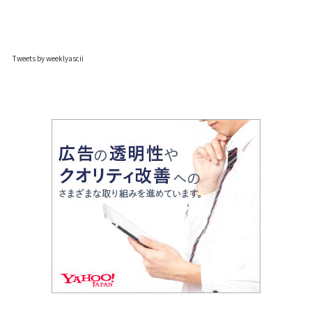
Tweets by weeklyascii