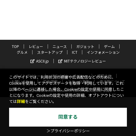
TOP
レビュー
ニュース
ガジェット
ゲーム
グルメ
スタートアップ
ICT
インフォメーション
ASCII.jp
MITテクノロジーレビュー
サイトポリシー
プライバシーポリシー
運営会社
このサイトでは、利用状況の把握や広告配信などのために、
お問い合わせ
広告掲載
スタッフ募集
電子版について
Cookieを使用してアクセスデータを取得・利用しています。これ
以降のページに遷移した場合、Cookieの設定や使用に同意したこ
©KADOKAWA ASCII Research Laboratories, Inc. 2026
とになります。Cookieの設定や使用の詳細、オプトアウトについ
ては
詳細
をご覧ください。
同意する
＞プライバシーポリシー