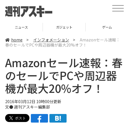
t
o
g
g
l
ニュース
ガジェット
ゲーム
e
n
a
home
>
インフォメーション
>
Amazonセール速報：
v
春のセールでPCや周辺器機が最大20%オフ！
i
g
a
Amazonセール速報：春
t
i
o
のセールでPCや周辺器
n
機が最大20%オフ！
2016年03月12日 10時00分更新
文●
週刊アスキー編集部