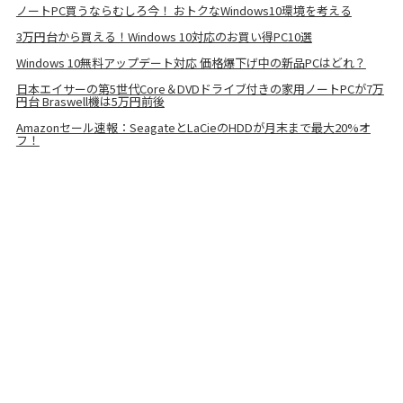
ノートPC買うならむしろ今！ おトクなWindows10環境を考える
3万円台から買える！Windows 10対応のお買い得PC10選
Windows 10無料アップデート対応 価格爆下げ中の新品PCはどれ？
日本エイサーの第5世代Core＆DVDドライブ付きの家用ノートPCが7万
円台 Braswell機は5万円前後
Amazonセール速報：SeagateとLaCieのHDDが月末まで最大20%オ
フ！