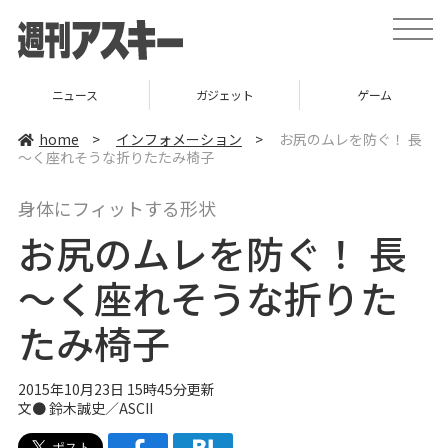
t
o
g
g
l
ニュース
ガジェット
ゲーム
e
n
a
home
>
インフォメーション
>
お尻のムレを防ぐ！ 長
v
～く座れそうな折りたたみ椅子
i
g
a
身体にフィットする形状
t
i
お尻のムレを防ぐ！ 長
o
n
～く座れそうな折りた
たみ椅子
2015年10月23日 15時45分更新
文● 鈴木誠史／ASCII