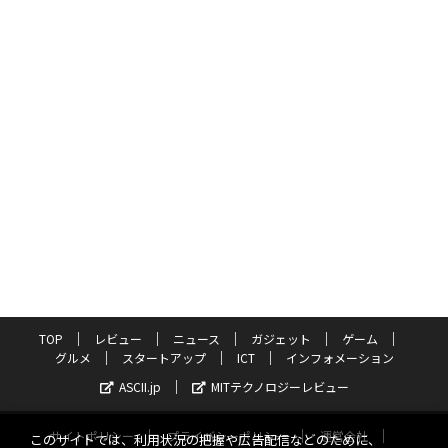
TOP
レビュー
ニュース
ガジェット
ゲーム
グルメ
スタートアップ
ICT
インフォメーション
ASCII.jp
MITテクノロジーレビュー
サイトポリシー
プライバシーポリシー
運営会社
このサイトでは、利用状況の把握や広告配信などのために、