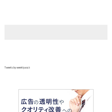
Tweets by weeklyascii