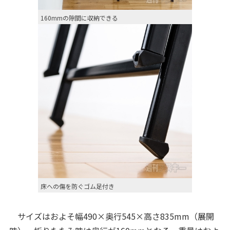
160mmの隙間に収納できる
床への傷を防ぐゴム足付き
サイズはおよそ幅490×奥行545×高さ835mm（展開