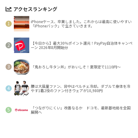
アクセスランキング
iPhoneケース、卒業しました。これからは最高に使いやすい
「iPhoneバック」で生きていきます。
【今日から】最大30％ポイント還元！PayPay自治体キャンペ
ーン 2026年8月開始分
「鬼おろし牛タン丼」がおいしそ！夏限定で1110円～
腰は大風量ファン、背中はペルチェ冷却。ダブルで身体を冷
やす1着2役のファン付きウェアが10,980円
「つながりにくい」改善なるか ドコモ、最新基地局を全国
展開へ