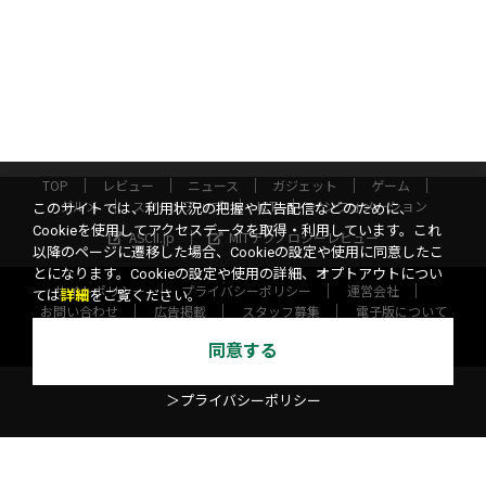
TOP
レビュー
ニュース
ガジェット
ゲーム
グルメ
スタートアップ
ICT
インフォメーション
このサイトでは、利用状況の把握や広告配信などのために、
Cookieを使用してアクセスデータを取得・利用しています。これ
ASCII.jp
MITテクノロジーレビュー
以降のページに遷移した場合、Cookieの設定や使用に同意したこ
とになります。Cookieの設定や使用の詳細、オプトアウトについ
サイトポリシー
プライバシーポリシー
運営会社
ては
詳細
をご覧ください。
お問い合わせ
広告掲載
スタッフ募集
電子版について
©KADOKAWA ASCII Research Laboratories, Inc. 2026
同意する
＞プライバシーポリシー