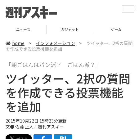
t
o
g
g
l
ニュース
ガジェット
ゲーム
e
n
a
home
>
インフォメーション
>
ツイッター、2択の質問
v
を作成できる投票機能を追加
i
g
a
「朝ごはんはパン派？ ごはん派？」
t
i
ツイッター、2択の質問
o
n
を作成できる投票機能
を追加
2015年10月22日 15時23分更新
文●
佐藤 正人
／週刊アスキー