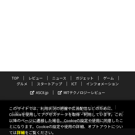
TOP
レビュー
ニュース
ガジェット
ゲーム
グルメ
スタートアップ
ICT
インフォメーション
ASCII.jp
MITテクノロジーレビュー
サイトポリシー
プライバシーポリシー
運営会社
このサイトでは、利用状況の把握や広告配信などのために、
お問い合わせ
広告掲載
スタッフ募集
電子版について
Cookieを使用してアクセスデータを取得・利用しています。これ
以降のページに遷移した場合、Cookieの設定や使用に同意したこ
©KADOKAWA ASCII Research Laboratories, Inc. 2026
とになります。Cookieの設定や使用の詳細、オプトアウトについ
ては
詳細
をご覧ください。