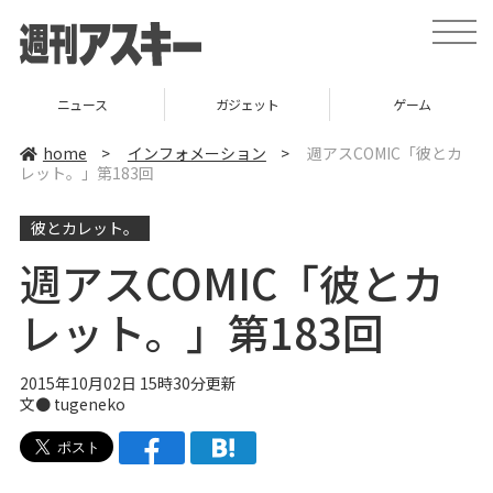
t
o
g
g
l
ニュース
ガジェット
ゲーム
e
n
a
home
>
インフォメーション
>
週アスCOMIC「彼とカ
v
レット。」第183回
i
g
a
彼とカレット。
t
i
o
週アスCOMIC「彼とカ
n
レット。」第183回
2015年10月02日 15時30分更新
文● tugeneko