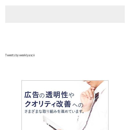
Tweets by weeklyascii