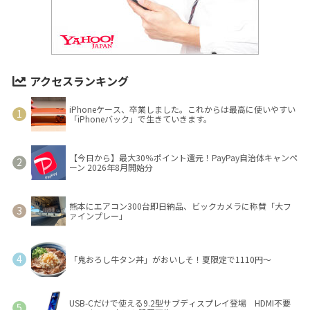
アクセスランキング
iPhoneケース、卒業しました。これからは最高に使いやすい
「iPhoneバック」で生きていきます。
【今日から】最大30％ポイント還元！PayPay自治体キャンペ
ーン 2026年8月開始分
熊本にエアコン300台即日納品、ビックカメラに称賛「大フ
ァインプレー」
「鬼おろし牛タン丼」がおいしそ！夏限定で1110円～
USB-Cだけで使える9.2型サブディスプレイ登場 HDMI不要