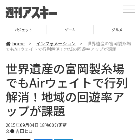
t
o
g
g
l
ガジェット
ゲーム
グルメ
e
n
a
home
>
インフォメーション
>
世界遺産の富岡製糸場
v
でもAirウェイトで行列解消！地域の回遊率アップが課題
i
g
a
世界遺産の富岡製糸場
t
i
o
でもAirウェイトで行列
n
解消！地域の回遊率ア
ップが課題
2015年09月04日 18時00分更新
文●
吉田ヒロ