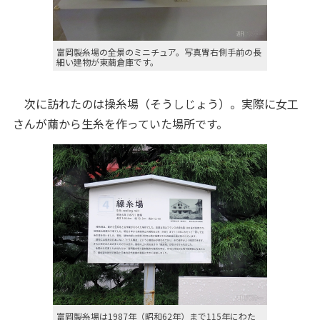
富岡製糸場の全景のミニチュア。写真胃右側手前の長
細い建物が東繭倉庫です。
次に訪れたのは操糸場（そうしじょう）。実際に女工
さんが繭から生糸を作っていた場所です。
富岡製糸場は1987年（昭和62年）まで115年にわた