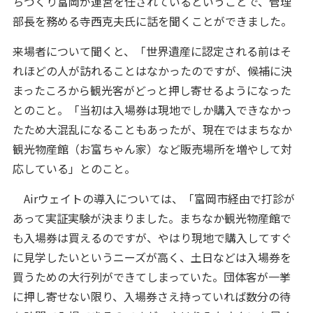
ちづくり富岡が運営を任されているということで、管理
部長を務める寺西克夫氏に話を聞くことができました。
来場者について聞くと、「世界遺産に認定される前はそ
れほどの人が訪れることはなかったのですが、候補に決
まったころから観光客がどっと押し寄せるようになった
とのこと。「当初は入場券は現地でしか購入できなかっ
たため大混乱になることもあったが、現在ではまちなか
観光物産館（お富ちゃん家）など販売場所を増やして対
応している」とのこと。
Airウェイトの導入については、「富岡市経由で打診が
あって実証実験が決まりました。まちなか観光物産館で
も入場券は買えるのですが、やはり現地で購入してすぐ
に見学したいというニーズが高く、土日などは入場券を
買うための大行列ができてしまっていた。団体客が一挙
に押し寄せない限り、入場券さえ持っていれば数分の待