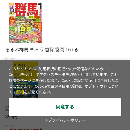
るるぶ群馬 草津 伊香保 富岡’16 (る...
このサイトでは、利用状況の把握や広告配信などのために、
Cookieを使用してアクセスデータを取得・利用しています。これ
以降のページに遷移した場合、Cookieの設定や使用に同意したこ
とになります。Cookieの設定や使用の詳細、オプトアウトについ
ては
詳細
をご覧ください。
同意する
明治日本の産業革命遺産 (ワニブック...
896円
＞プライバシーポリシー