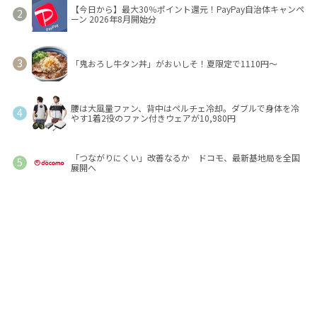
【今日から】最大30％ポイント還元！PayPay自治体キャンペ
ーン 2026年8月開始分
「鬼おろし牛タン丼」がおいしそ！夏限定で1110円～
腰は大風量ファン、背中はペルチェ冷却。ダブルで身体を冷
やす1着2役のファン付きウェアが10,980円
「つながりにくい」改善なるか ドコモ、最新基地局を全国
展開へ