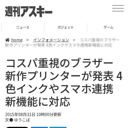
t
o
g
g
l
ニュース
ガジェット
ゲーム
e
n
a
home
>
インフォメーション
>
コスパ重視のブラザー
v
新作プリンターが発表 4色インクやスマホ連携新機能に対応
i
g
a
コスパ重視のブラザー
t
i
o
新作プリンターが発表 4
n
色インクやスマホ連携
新機能に対応
2015年08月31日 10時00分更新
文●
ゆうこば