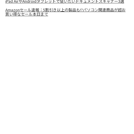
iPad AirやAndroidタブレットで使いたいドキュメントスキャナー3選
Amazonセール速報：5割引き以上の製品も!?パソコン関連商品が超お
買い得なセール本日まで