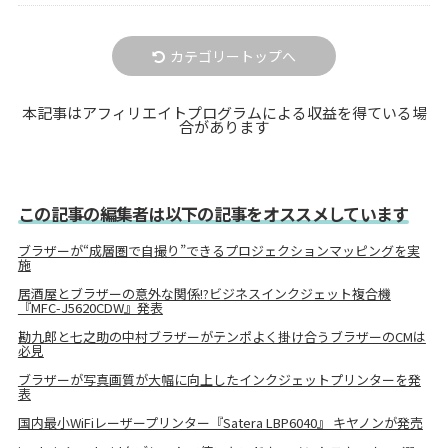
カテゴリートップへ
本記事はアフィリエイトプログラムによる収益を得ている場
合があります
この記事の編集者は以下の記事をオススメしています
ブラザーが“成層圏で自撮り”できるプロジェクションマッピングを実
施
居酒屋とブラザーの意外な関係!?ビジネスインクジェット複合機
『MFC-J5620CDW』発表
勘九郎と七之助の中村ブラザーがテンポよく掛け合うブラザーのCMは
必見
ブラザーが写真画質が大幅に向上したインクジェットプリンターを発
表
国内最小WiFiレーザープリンター『Satera LBP6040』 キヤノンが発売