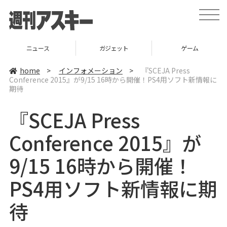
t
o
g
g
l
ニュース
ガジェット
ゲーム
e
n
a
home
>
インフォメーション
>
『SCEJA Press
v
Conference 2015』が9/15 16時から開催！PS4用ソフト新情報に
i
期待
g
a
t
『SCEJA Press
i
o
n
Conference 2015』が
9/15 16時から開催！
PS4用ソフト新情報に期
待