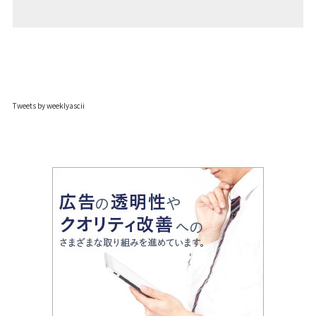
Tweets by weeklyascii