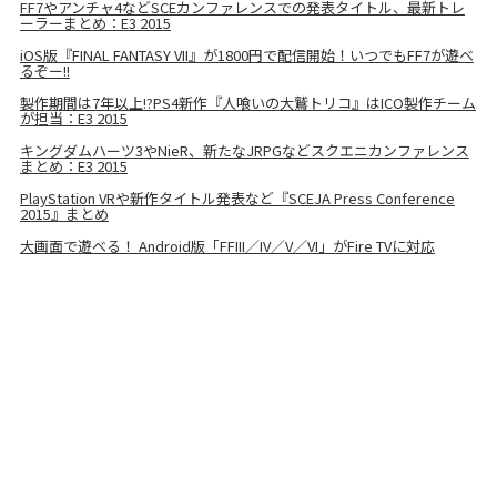
FF7やアンチャ4などSCEカンファレンスでの発表タイトル、最新トレ
ーラーまとめ：E3 2015
iOS版『FINAL FANTASY VII』が1800円で配信開始！いつでもFF7が遊べ
るぞー!!
製作期間は7年以上!?PS4新作『人喰いの大鷲トリコ』はICO製作チーム
が担当：E3 2015
キングダムハーツ3やNieR、新たなJRPGなどスクエニカンファレンス
まとめ：E3 2015
PlayStation VRや新作タイトル発表など『SCEJA Press Conference
2015』まとめ
大画面で遊べる！ Android版「FFIII／IV／V／VI」がFire TVに対応