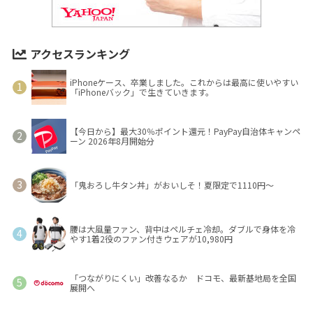
アクセスランキング
iPhoneケース、卒業しました。これからは最高に使いやすい
「iPhoneバック」で生きていきます。
【今日から】最大30％ポイント還元！PayPay自治体キャンペ
ーン 2026年8月開始分
「鬼おろし牛タン丼」がおいしそ！夏限定で1110円～
腰は大風量ファン、背中はペルチェ冷却。ダブルで身体を冷
やす1着2役のファン付きウェアが10,980円
「つながりにくい」改善なるか ドコモ、最新基地局を全国
展開へ