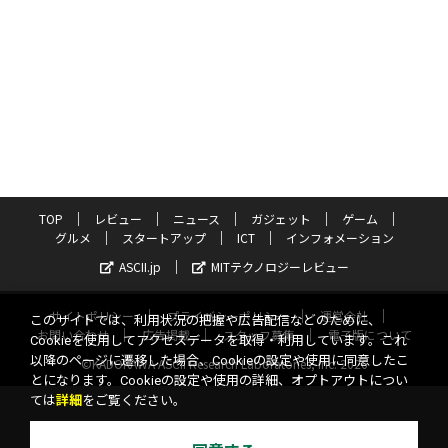
TOP
レビュー
ニュース
ガジェット
ゲーム
グルメ
スタートアップ
ICT
インフォメーション
ASCII.jp
MITテクノロジーレビュー
サイトポリシー
プライバシーポリシー
運営会社
このサイトでは、利用状況の把握や広告配信などのために、
お問い合わせ
広告掲載
スタッフ募集
電子版について
Cookieを使用してアクセスデータを取得・利用しています。これ
以降のページに遷移した場合、Cookieの設定や使用に同意したこ
©KADOKAWA ASCII Research Laboratories, Inc. 2026
とになります。Cookieの設定や使用の詳細、オプトアウトについ
ては
詳細
をご覧ください。