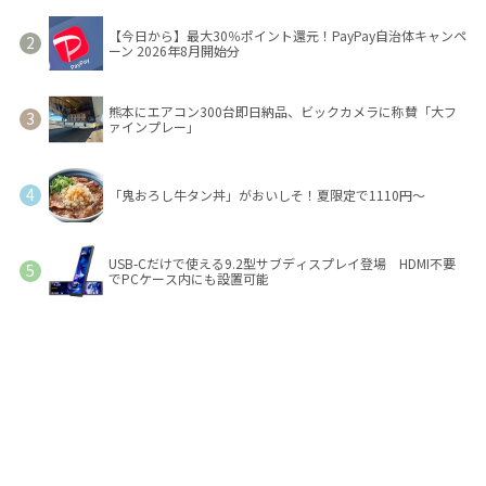
【今日から】最大30％ポイント還元！PayPay自治体キャンペ
ーン 2026年8月開始分
熊本にエアコン300台即日納品、ビックカメラに称賛「大フ
ァインプレー」
「鬼おろし牛タン丼」がおいしそ！夏限定で1110円～
USB-Cだけで使える9.2型サブディスプレイ登場 HDMI不要
でPCケース内にも設置可能