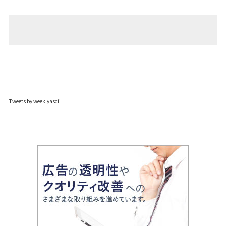
Tweets by weeklyascii