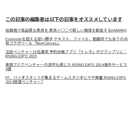
この記事の編集者は以下の記事をオススメしています
低価格で高品質な家具を 家具×○○で新しい価値を創造するKAMARQ
Evernoteを超える使い勝手 テキスト、ファイル、動画何でもありの共
有コラボツール『BeeCanvas』
注目ベンチャー15社激突 予約台帳アプリ『トレタ』がグランプリに：
RISING EXPO 2015
東南アジアベンチャーの息吹も感じた RISING EXPO 2014海外サービス
4選
FF、バイオスタッフが集まるゲームスタジオにマヂ興奮 RISING EXPO
2014登壇ベンチャー7