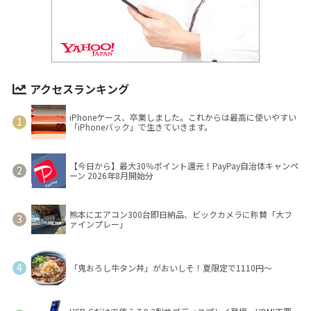
アクセスランキング
iPhoneケース、卒業しました。これからは最高に使いやすい
「iPhoneバック」で生きていきます。
【今日から】最大30％ポイント還元！PayPay自治体キャンペ
ーン 2026年8月開始分
熊本にエアコン300台即日納品、ビックカメラに称賛「大フ
ァインプレー」
「鬼おろし牛タン丼」がおいしそ！夏限定で1110円～