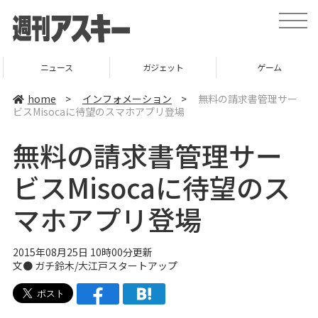
t
o
g
g
l
ニュース
ガジェット
ゲーム
e
n
a
home
>
インフォメーション
>
無料の請求書管理サー
v
ビスMisocaに待望のスマホアプリ登場
i
g
a
無料の請求書管理サー
t
i
o
ビスMisocaに待望のス
n
マホアプリ登場
2015年08月25日 10時00分更新
文●
ガチ鈴木
/
大江戸スタートアップ