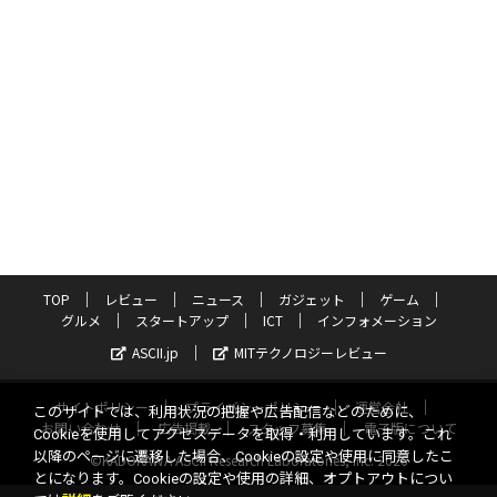
TOP
レビュー
ニュース
ガジェット
ゲーム
グルメ
スタートアップ
ICT
インフォメーション
ASCII.jp
MITテクノロジーレビュー
サイトポリシー
プライバシーポリシー
運営会社
このサイトでは、利用状況の把握や広告配信などのために、
お問い合わせ
広告掲載
スタッフ募集
電子版について
Cookieを使用してアクセスデータを取得・利用しています。これ
以降のページに遷移した場合、Cookieの設定や使用に同意したこ
©KADOKAWA ASCII Research Laboratories, Inc. 2026
とになります。Cookieの設定や使用の詳細、オプトアウトについ