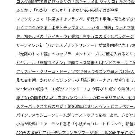
コメダ珈琲店で夏にぴったりの「塩キャラメル ジェリコ」ただ今販
ふりかけ「ゆかり」が45周年！ゆかり使用の焼そばが登場
マックカフェで「抹茶あずきフラッペ」新発売！宇治抹茶とあずき
甘くてコクがある「ポテトチップス ハニーバター風味」ファミマ限
史上初チルドの「ハイチュウ」登場！生チョコのようなパッケージ
サーティワン初「バナナスプリットサンデー」が世界同時発売！70
『太陽のトマト麺』のカップラーメン！スープにご飯を入れるとリ
ビヤホール「銀座ライオン」で肉フェス開催！1ポンドステーキに
クリスピー・クリーム・ドーナツで12個入りダズンを買えば12個
見た目も栗！かわいくてびっクリの「焼き栗ドーナツ」が今年もミ
Windows10記念の「10段ソフトクリーム」が再び！8段から無償
厚さ2㎝の肉を挟んだ「肉厚ハンバーガー」がロッテリアから！も
スターバックスで秋の味覚！栗を濃厚に味わえるラテとフラペチー
パインアメのシュークリームがミニストップで発売！あれ、穴がない
小枝が飲料に！アーモンド香る「小枝チョコレートドリンク」新登
820円の激安ビアガーデンプランをヤフーが提供！8/20正午予約受