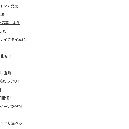
インで発売
!?
を満喫しよう
った
レイクタイムに
目指せ！
ク味登場
たっぷり!!
待
日開催！
スイーツが登場
ットでも選べる