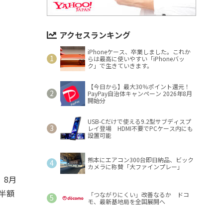
アクセスランキング
iPhoneケース、卒業しました。これか
らは最高に使いやすい「iPhoneバッ
ク」で生きていきます。
【今日から】最大30％ポイント還元！
PayPay自治体キャンペーン 2026年8月
開始分
USB-Cだけで使える9.2型サブディスプ
レイ登場 HDMI不要でPCケース内にも
設置可能
熊本にエアコン300台即日納品、ビック
カメラに称賛「大ファインプレー」
、8月
で半額
「つながりにくい」改善なるか ドコ
モ、最新基地局を全国展開へ