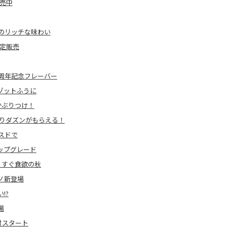
売中
のリッチな味わい
定販売
周年記念フレーバー
ゾットふうに
かぶりつけ！
入りダズンがもらえる！
スドで
アップグレード
うすぐ食欲の秋
ノ新登場
!?
場
付スタート