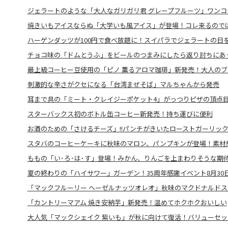
ジェラートのような「大人なガリガリ君 グレープフルーツ」ワンコ
焼きいもアイスならぬ「大学いも風アイス」が登場！コレ来るのでは
ハーゲンダッツが100円で食べ放題に！スイパラでジェラートの日
チョコ味の「ドムとうふ」をビールのつまみにしたら返り討ちにあ
最上級コーヒー豆使用の「ピノ 薫るアロマ珈琲」新発売！大人のブ
刺激的な辛さがクセになる「台湾まぜそば」マルちゃんから発売
耳まで具の「ミート・クレイジーポケット4」がっつりピザの頂点
スターバックス初のボトル缶コーヒー新発売！持ち運びに便利
お酒のための「さけるチーズ」!!パンチがきいたローストガーリッ
スタバのコーヒーケーキに秋味のマロン、パンプキンが登場！素材感
ももの「い･ろ･は･す」登場！みかん、りんごを上まわりそうな期
夏の終わりの「ハイサワー」ガーデン！35周年感謝イベント8月30
「マックフルーリー ヘーゼルナッツオレオ」秋味のマクドナルド
「カントリーマアム 焼き安納芋」新発売！温めてホクホクおいしい
大人気「マックシェイク 紫いも」が秋に向けて復活！バリューセ