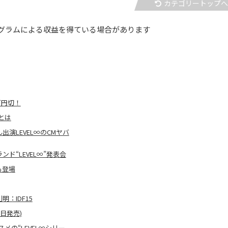
カテゴリートップ
グラムによる収益を得ている場合があります
万円切！
とは
演LEVEL∞のCMヤバ
ド“LEVEL∞”発表会
も登場
明：IDF15
日発売)
メの“LEVEL∞シリー