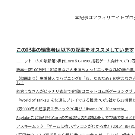
本記事はアフィリエイトプロ
この記事の編集者は以下の記事をオススメしています
ユニットコムの最新第6世代Core＆GTX960搭載ゲーム向けPCが13
総再生数100万回！紗倉まなさん出演ちょっとエッチなCMの舞台裏
【動画あり】生着替えでハプニング!?「あ、だめだめ」紗倉まなさん出
し！
紗倉まなさんがピッチリ衣装で登場!?ユニットコム新ゲーミングブラン
『World of Tanks』を快適にプレイできる推奨PCが5社から13機種
1万9800円の超激安スティックPC再び！iiyama PC『Picoretta』
Skylakeこと第6世代Coreの内蔵GPUのEU数は最大で72基であると判
アスキームック 『ゲームに強いパソコンがわかる本』(2015年8月31
8万円台のコスパ重視型から超ド級PCまで今PCゲーミングに超オスス