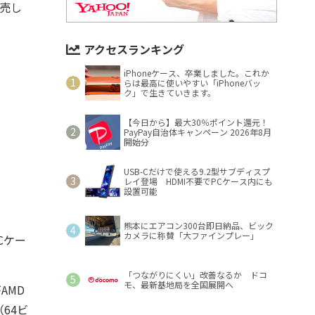
発売し
アクセスランキング
iPhoneケース、卒業しました。これか
らは最高に使いやすい「iPhoneバッ
ク」で生きていきます。
【今日から】最大30％ポイント還元！
PayPay自治体キャンペーン 2026年8月
開始分
USB-Cだけで使える9.2型サブディスプ
レイ登場 HDMI不要でPCケース内にも
設置可能
熊本にエアコン300台即日納品、ビック
カメラに称賛「大ファインプレー」
Cケー
「つながりにくい」改善なるか ドコ
モ、最新基地局を全国展開へ
AMD
（64ビ