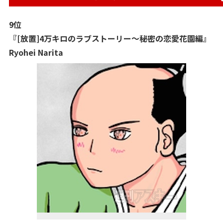
9位
『[放置]4万キロのラブストーリー〜秘密の恋愛花園編』
Ryohei Narita