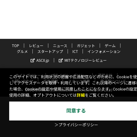
TOP
レビュー
ニュース
ガジェット
ゲーム
グルメ
スタートアップ
ICT
インフォメーション
ASCII.jp
MITテクノロジーレビュー
サイトポリシー
プライバシーポリシー
運営会社
このサイトでは、利用状況の把握や広告配信などのために、Cookieを
お問い合わせ
広告掲載
スタッフ募集
電子版について
してアクセスデータを取得・利用しています。これ以降のページに遷移
た場合、Cookieの設定や使用に同意したことになります。Cookieの設
©KADOKAWA ASCII Research Laboratories, Inc. 2026
使用の詳細、オプトアウトについては
詳細
をご覧ください。
同意する
＞プライバシーポリシー