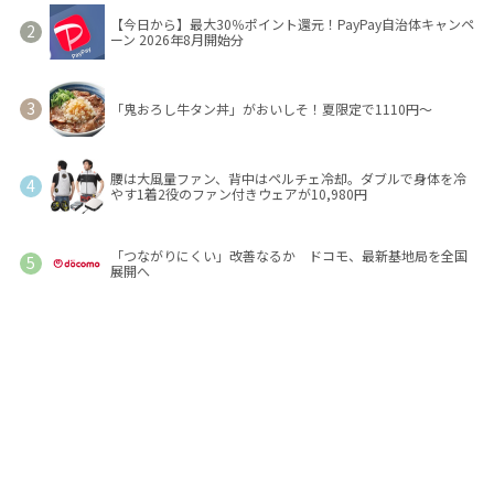
【今日から】最大30％ポイント還元！PayPay自治体キャンペ
ーン 2026年8月開始分
「鬼おろし牛タン丼」がおいしそ！夏限定で1110円～
腰は大風量ファン、背中はペルチェ冷却。ダブルで身体を冷
やす1着2役のファン付きウェアが10,980円
「つながりにくい」改善なるか ドコモ、最新基地局を全国
展開へ