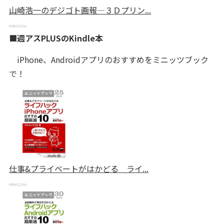
山崎浩一のデジゴト画報―３Ｄプリン...
■週アスPLUSのKindle本
iPhone、Androidアプリのおすすめをミニッツブック
で！
仕事&プライベートがはかどる ライ...