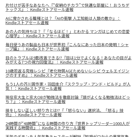
片付けが苦手なあなたへ『“収納のチカラ”で快適な部屋に！ おうちデ
トックス』： Kindleストアセール速報
AIに脅かされる職種とは？『AIの衝撃 人工知能は人類の敵か』：
Kindleストアセール速報
あの人の気持ちは？『「なるほど！」とわかる マンガはじめての恋愛
心理学』： Kindleストアセール速報
毎日使うあの製品も日本が世界初『こんなにあった日本の発明！シャ
ープ編』： Kindleストアセール速報
目のトラブルは9割改善できる!?『目は1分でよくなる！あなたの目がよ
みがえる7つの視力回復法』： Kindleストアセール速報
10歳若返る究極レシピ『老化物質AGEためないレシピ ウェルエイジン
グのすすめ』： Kindleストアセール速報
もう1人の芥川賞作家・羽田圭介『スクラップ・アンド・ビルド』が人
気！： Kindleストアセール速報
現役京大生と京大OBが勉強法を徹底討論『頭がよくなる勉強法はどっ
ち？』： Kindleストアセール速報
損をしない正しい怒り方とは!?『「怒らない」選択法、「怒る」技
術』： Kindleストアセール速報
24時間が“48時間”になる時間の作り方『世界トップリーダー1000人が
実践する時間術』： Kindleストアセール速報
天気のギモンを人気気象キャスターが解説『知識ゼロからの異常気象