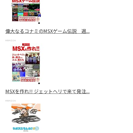
偉大なるコナミのMSXゲーム伝説 週...
MSXを作れ!! ジェットヘリで来て発注...