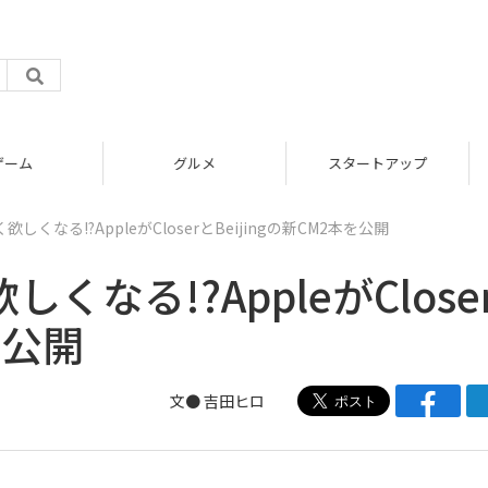
グルメ
スタートアップ
しく欲しくなる!?AppleがCloserとBeijingの新CM2本を公開
欲しくなる!?AppleがClose
を公開
文●
吉田ヒロ