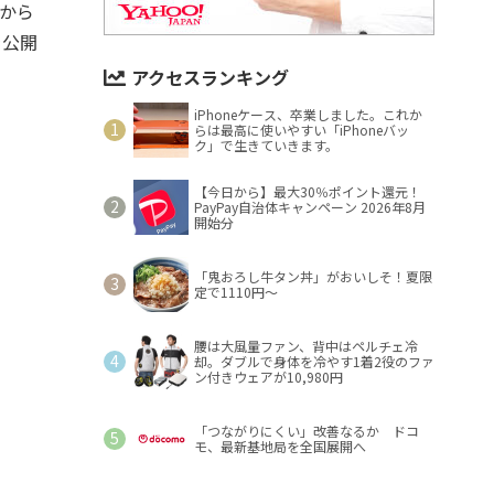
わから
を公開
アクセスランキング
iPhoneケース、卒業しました。これか
らは最高に使いやすい「iPhoneバッ
ク」で生きていきます。
【今日から】最大30％ポイント還元！
PayPay自治体キャンペーン 2026年8月
開始分
「鬼おろし牛タン丼」がおいしそ！夏限
定で1110円～
腰は大風量ファン、背中はペルチェ冷
却。ダブルで身体を冷やす1着2役のファ
ン付きウェアが10,980円
「つながりにくい」改善なるか ドコ
モ、最新基地局を全国展開へ