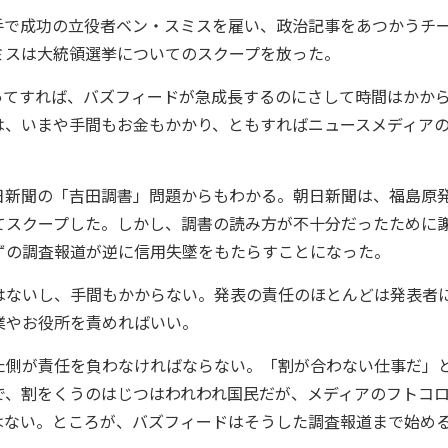
で成功の立役者ベン・スミスを雇い、政治記事をあつかうチ
ミスは大統領選挙についてのスクープを放った。
てすれば、バズフィードが急成長するのにさして時間はかか
は、いまや手間もお金もかかり、ともすればニュースメディア
新聞の「吉田調書」問題からもわかる。朝日新聞は、福島原
てスクープした。しかし、調書の読み方が不十分だったために
ずの調査報道が逆に信用失墜をもたらすことになった。
ないし、手間もかからない。発表の責任のほとんどは発表者
業やお役所を責めればいい。
側が責任を負わなければならない。「割が合わない仕事だ」
で、割をくうのはじつはわれわれ国民だが、メディアのフトコ
はない。ところが、バズフィードはそうした調査報道まで始め