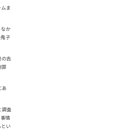
ームま
らなか
の鬼子
発の吉
謝罪
にあ
と調査
ロ事情
るとい