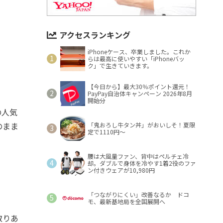
アクセスランキング
iPhoneケース、卒業しました。これか
らは最高に使いやすい「iPhoneバッ
ク」で生きていきます。
【今日から】最大30％ポイント還元！
PayPay自治体キャンペーン 2026年8月
開始分
の人気
のまま
「鬼おろし牛タン丼」がおいしそ！夏限
定で1110円～
腰は大風量ファン、背中はペルチェ冷
却。ダブルで身体を冷やす1着2役のファ
ン付きウェアが10,980円
「つながりにくい」改善なるか ドコ
モ、最新基地局を全国展開へ
取りあ