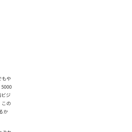
でもや
000
画ビジ
、この
るか