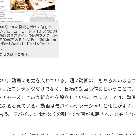
000万ドルの投資を受けて何をやろ
追ったニューヨークタイムズの記事
箇条書きスタイルの記事を大きく超
000万の新たな理由（50 Million
Feed Wants to Take Its Content
ts）」。
クセスは／
こちら。
ない。動画にも力を入れている。短い動画は、もちろんいまま
したコンテンツだけでなく、長編の動画も作るということで、5
クチャーズ」という新会社を設立している。ペレッティは、動
になると見ている。動画はモバイルやソーシャルと相性がよく
は言う。モバイルではかなりの割合で動画が視聴され、共有され