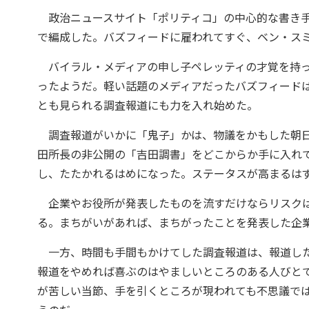
政治ニュースサイト「ポリティコ」の中心的な書き手
で編成した。バズフィードに雇われてすぐ、ベン・ス
バイラル・メディアの申し子ペレッティの才覚を持っ
ったようだ。軽い話題のメディアだったバズフィード
とも見られる調査報道にも力を入れ始めた。
調査報道がいかに「鬼子」かは、物議をかもした朝日
田所長の非公開の「吉田調書」をどこからか手に入れ
し、たたかれるはめになった。ステータスが高まるは
企業やお役所が発表したものを流すだけならリスクは
る。まちがいがあれば、まちがったことを発表した企
一方、時間も手間もかけてした調査報道は、報道した
報道をやめれば喜ぶのはやましいところのある人びと
が苦しい当節、手を引くところが現われても不思議で