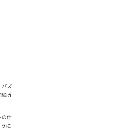
。バズ
実験所
トの仕
ように