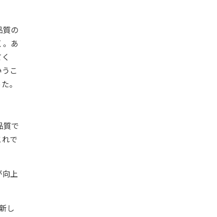
品質の
く。あ
てく
いうこ
った。
品質で
これで
が向上
新し