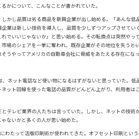
こるかについて、こんなことが書かれていた。
しかし品質は劣る商品を新興企業が出し始める。「あんな低
興企業は新しい技術を導入し、品質を少しずつアップさせてい
これでいいじゃないか」と思い始める。その転換点は突然やっ
市場のシェアを一挙に奪われ、既存企業がその地位を失う――と
はそうやってアメリカの自動車会社に脅威をあたえる存在にな
は、ネット電話など使い物になるはずがないと思っていた。低
ーネット回線を使った電話の品質がどんどん上がり、利用者は
とテレビ業界の人たちは言っていた。しかし、ネットの技術
じゃないかと多くの人が思い始めた。
年にわたって活版印刷術が使われてきた。オフセット印刷という