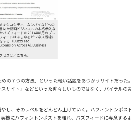
メキシコシティ、ムンバイなどへの
含めた動画ビジネスへの本格参入な
たバズフィードの2014年8月のプレ
フィードはあらゆるビジネス戦線に
する（BuzzFeed
xpansion Across All Business
クセスは／
こちら。
めの７つの方法」といった軽い話題をあつかうサイトだった
ースサイト」などといった仰々しいものではなく、バイラルの
やし、そのレベルをどんどん上げていく。ハフィントンポス
を契機にハフィントンポストを離れ、バズフィードに専念する