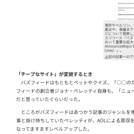
東京やベルリン、
進出や、長編まで
どについて発表し
スリリース「バズ
おいて重要な拡大を
AnnouncesMajor E
Lines）」。
上記の記事へのア
「チープなサイト」が変貌するとき
バズフィードはもともとペットやクイズ、「○○のた
フィードの創立者ジョナ・ペレッティ自身も、「ニュ
だと思っていたぐらいだった。
ところがバズフィードはあつかう記事のジャンルを増
事と掛け持ちしていたペレッティが、AOLによる買収
なってますますレベルアップした。