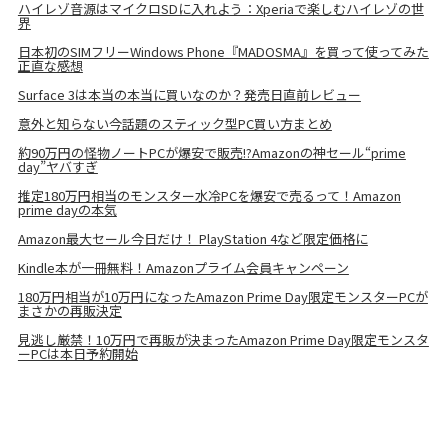
ハイレゾ音源はマイクロSDに入れよう：Xperiaで楽しむハイレゾの世
界
日本初のSIMフリーWindows Phone『MADOSMA』を買って使ってみた
正直な感想
Surface 3は本当の本当に買いなのか？発売日直前レビュー
意外と知らない今話題のスティック型PC買い方まとめ
約90万円の怪物ノートPCが爆安で販売!?Amazonの神セール“prime
day”ヤバすぎ
推定180万円相当のモンスター水冷PCを爆安で売るって！Amazon
prime dayの本気
Amazon最大セール今日だけ！ PlayStation 4など限定価格に
Kindle本が一冊無料！Amazonプライム会員キャンペーン
180万円相当が10万円になったAmazon Prime Day限定モンスターPCが
まさかの再販決定
見逃し厳禁！10万円で再販が決まったAmazon Prime Day限定モンスタ
ーPCは本日予約開始