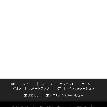
TOP
レビュー
ニュース
ガジェット
ゲーム
グルメ
スタートアップ
ICT
インフォメーション
ASCII.jp
MITテクノロジーレビュー
サイトポリシー
プライバシーポリシー
運営会社