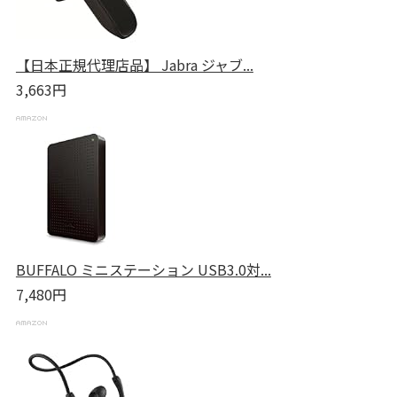
【日本正規代理店品】 Jabra ジャブ...
3,663円
BUFFALO ミニステーション USB3.0対...
7,480円