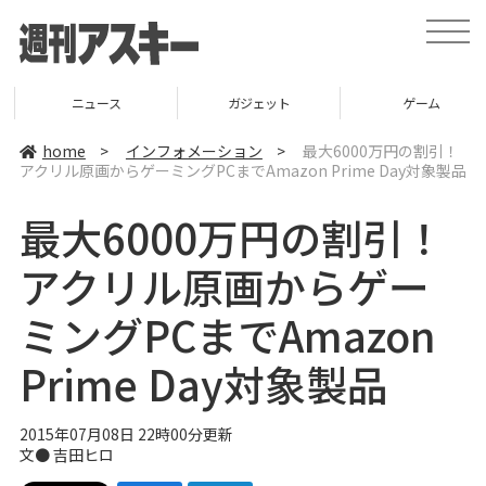
t
o
g
g
l
ニュース
ガジェット
ゲーム
e
n
a
home
>
インフォメーション
>
最大6000万円の割引！
v
アクリル原画からゲーミングPCまでAmazon Prime Day対象製品
i
g
a
最大6000万円の割引！
t
i
o
アクリル原画からゲー
n
ミングPCまでAmazon
Prime Day対象製品
2015年07月08日 22時00分更新
文●
吉田ヒロ