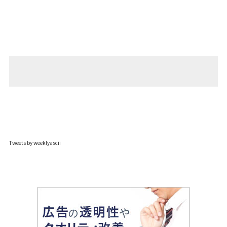
Tweets by weeklyascii