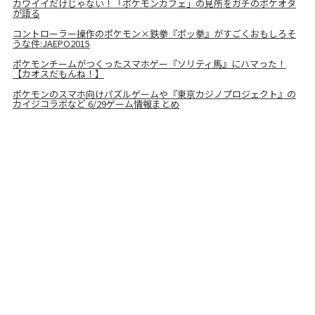
カワイイだけじゃない！「ポケモンカフェ」の見所をガチのポケオタ
が語る
コントローラー操作のポケモン×鉄拳『ポッ拳』がすごくおもしろそ
うな件:JAEPO2015
ポケモンチームがつくったスマホゲー『ソリティ馬』にハマった！
【カオスだもんね！】
ポケモンのスマホ向けパズルゲームや『東京カジノプロジェクト』の
カイジコラボなど 6/29ゲーム情報まとめ