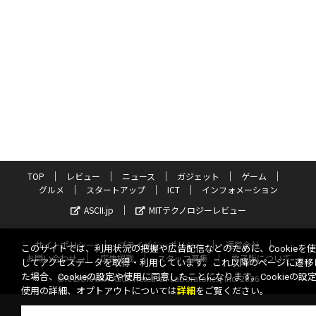
TOP
レビュー
ニュース
ガジェット
ゲーム
グルメ
スタートアップ
ICT
インフォメーション
ASCII.jp
MITテクノロジーレビュー
サイトポリシー
プライバシーポリシー
運営会社
このサイトでは、利用状況の把握や広告配信などのために、Cookieを
お問い合わせ
広告掲載
スタッフ募集
電子版について
してアクセスデータを取得・利用しています。これ以降のページに遷移
た場合、Cookieの設定や使用に同意したことになります。Cookieの設
©KADOKAWA ASCII Research Laboratories, Inc. 2026
使用の詳細、オプトアウトについては
詳細
をご覧ください。