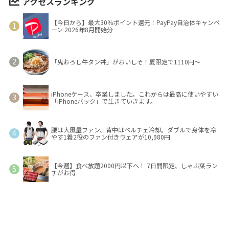
アクセスランキング
【今日から】最大30％ポイント還元！PayPay自治体キャンペ
ーン 2026年8月開始分
「鬼おろし牛タン丼」がおいしそ！夏限定で1110円～
iPhoneケース、卒業しました。これからは最高に使いやすい
「iPhoneバック」で生きていきます。
腰は大風量ファン、背中はペルチェ冷却。ダブルで身体を冷
やす1着2役のファン付きウェアが10,980円
【今週】食べ放題2000円以下へ！ 7日間限定、しゃぶ葉ラン
チがお得