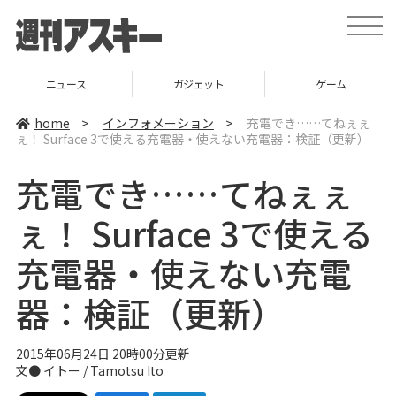
t
o
g
g
l
ニュース
ガジェット
ゲーム
e
n
a
home
>
インフォメーション
>
充電でき……てねぇぇ
v
ぇ！ Surface 3で使える充電器・使えない充電器：検証（更新）
i
g
a
充電でき……てねぇぇ
t
i
o
ぇ！ Surface 3で使える
n
充電器・使えない充電
器：検証（更新）
2015年06月24日 20時00分更新
文●
イトー / Tamotsu Ito