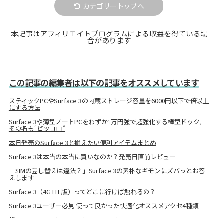
カテゴリートップへ
本記事はアフィリエイトプログラムによる収益を得ている場
合があります
この記事の編集者は以下の記事をオススメしています
スティックPCやSurface 3の内蔵ストレージ容量を6000円以下で倍以上
にする方法
Surface 3や薄型ノートPCをわずか1万円強で超強化する棒型ドック、
その名も“ピッコロ”
本日発売のSurface 3と揃えたい便利アイテムまとめ
Surface 3は本当の本当に買いなのか？発売日直前レビュー
「SIMの差し替えは違法？」Surface 3の素朴なギモンにズバっとお答
えします
Surface 3（4G LTE版）ってどこに行けば触れるの？
Surface 3ユーザー必見 使って良かった快適化オススメアクセ4種類