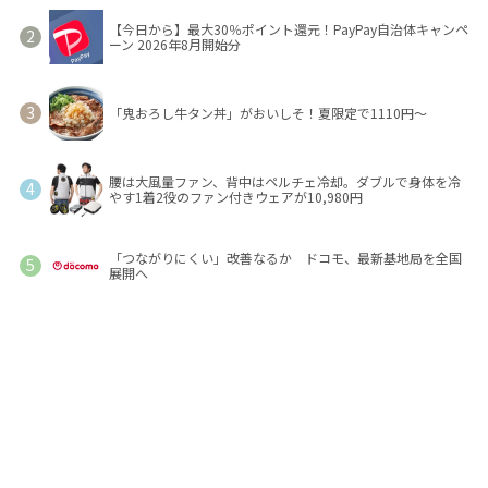
【今日から】最大30％ポイント還元！PayPay自治体キャンペ
ーン 2026年8月開始分
「鬼おろし牛タン丼」がおいしそ！夏限定で1110円～
腰は大風量ファン、背中はペルチェ冷却。ダブルで身体を冷
やす1着2役のファン付きウェアが10,980円
「つながりにくい」改善なるか ドコモ、最新基地局を全国
展開へ