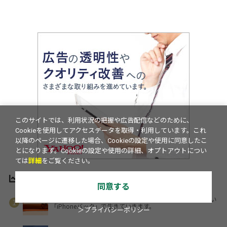
このサイトでは、利用状況の把握や広告配信などのために、
Cookieを使用してアクセスデータを取得・利用しています。これ
以降のページに遷移した場合、Cookieの設定や使用に同意したこ
とになります。Cookieの設定や使用の詳細、オプトアウトについ
ては
詳細
をご覧ください。
アクセスランキング
同意する
iPhoneケース、卒業しました。これからは最高に使いやすい
「iPhoneバック」で生きていきます。
＞プライバシーポリシー