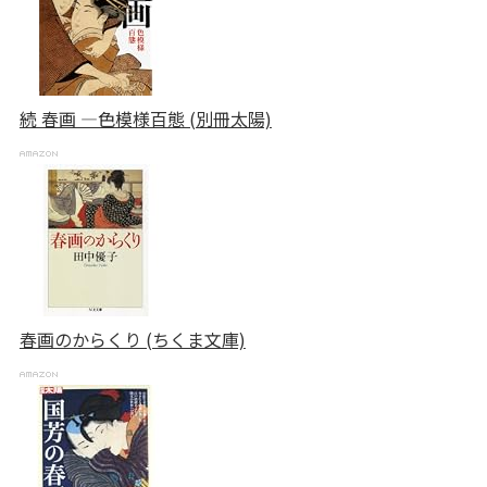
続 春画 ―色模様百態 (別冊太陽)
春画のからくり (ちくま文庫)