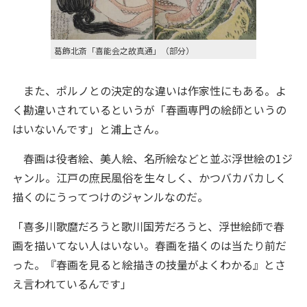
葛飾北斎「喜能会之故真通」（部分）
また、ポルノとの決定的な違いは作家性にもある。よ
く勘違いされているというが「春画専門の絵師というの
はいないんです」と浦上さん。
春画は役者絵、美人絵、名所絵などと並ぶ浮世絵の1ジ
ャンル。江戸の庶民風俗を生々しく、かつバカバカしく
描くのにうってつけのジャンルなのだ。
「喜多川歌麿だろうと歌川国芳だろうと、浮世絵師で春
画を描いてない人はいない。春画を描くのは当たり前だ
った。『春画を見ると絵描きの技量がよくわかる』とさ
え言われているんです」