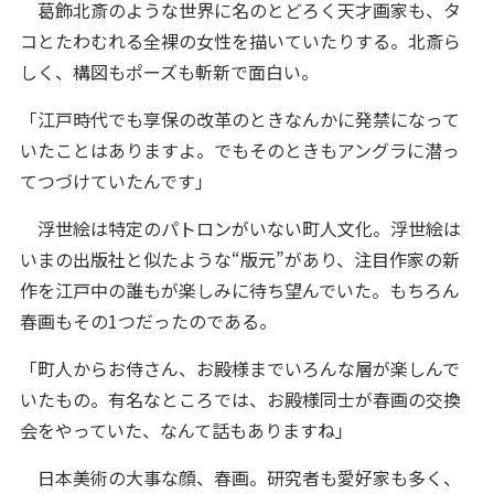
葛飾北斎のような世界に名のとどろく天才画家も、タ
コとたわむれる全裸の女性を描いていたりする。北斎ら
しく、構図もポーズも斬新で面白い。
「江戸時代でも享保の改革のときなんかに発禁になって
いたことはありますよ。でもそのときもアングラに潜っ
てつづけていたんです」
浮世絵は特定のパトロンがいない町人文化。浮世絵は
いまの出版社と似たような“版元”があり、注目作家の新
作を江戸中の誰もが楽しみに待ち望んでいた。もちろん
春画もその1つだったのである。
「町人からお侍さん、お殿様までいろんな層が楽しんで
いたもの。有名なところでは、お殿様同士が春画の交換
会をやっていた、なんて話もありますね」
日本美術の大事な顔、春画。研究者も愛好家も多く、