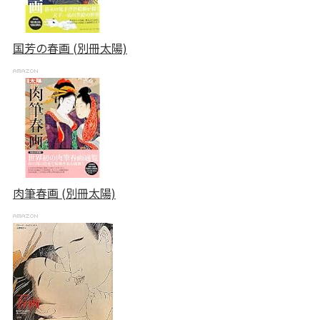
国芳の春画 (別冊太陽)
肉筆春画 (別冊太陽)