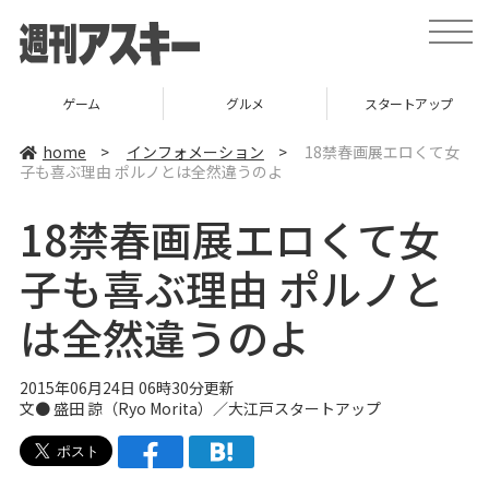
t
o
g
g
l
ゲーム
グルメ
スタートアップ
e
n
a
home
>
インフォメーション
>
18禁春画展エロくて女
v
子も喜ぶ理由 ポルノとは全然違うのよ
i
g
a
18禁春画展エロくて女
t
i
o
子も喜ぶ理由 ポルノと
n
は全然違うのよ
2015年06月24日 06時30分更新
文● 盛田 諒（Ryo Morita）／
大江戸スタートアップ