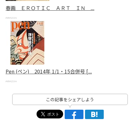
春画 ＥＲＯＴＩＣ ＡＲＴ ＩＮ ...
Pen (ペン) 2014年 1/1・15合併号 [...
この記事をシェアしよう