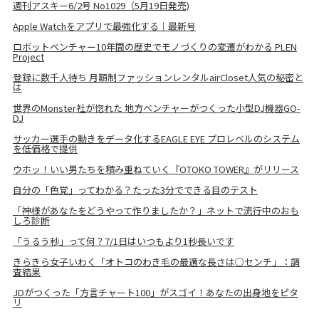
週刊アスキー6/2号 No1029（5月19日発売)
Apple Watchをアプリで最強化する｜最新号
ロボットベンチャー10年間の歴史でモノづくりの変遷がわかる PLEN
Project
登録に数千人待ち 月額制ファッションレンタルairCloset人気の秘密と
は
世界のMonster社が惚れた 地方ベンチャーがつくった小型DJ機器GO-
DJ
サッカー選手の動きをデータ化するEAGLE EYE プロレベルのシステム
を低価格で提供
ウホッ！いい男たちを積み重ねていく『OTOKO TOWER』がリリース
自分の「色覚」ってわかる？たった3分でできる目のテスト
「神様があなたをどうやって作りましたか？」ネットで流行中のおも
しろ診断
「うるう秒」って何？7/1日はいつもより1秒長いです
きらきら女子いわく「オトコのわき毛の最適な長さは○センチ」：調
査結果
JDがつくった「方言チャート100」がスゴイ！あなたの出身地をピタ
リ