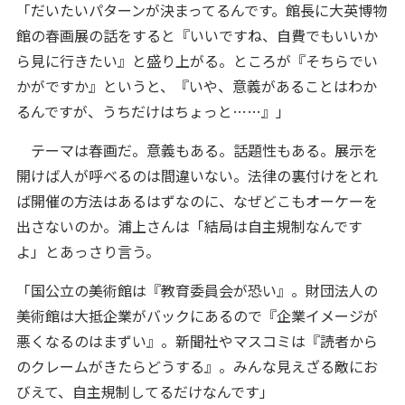
「だいたいパターンが決まってるんです。館長に大英博物
館の春画展の話をすると『いいですね、自費でもいいか
ら見に行きたい』と盛り上がる。ところが『そちらでい
かがですか』というと、『いや、意義があることはわか
るんですが、うちだけはちょっと……』」
テーマは春画だ。意義もある。話題性もある。展示を
開けば人が呼べるのは間違いない。法律の裏付けをとれ
ば開催の方法はあるはずなのに、なぜどこもオーケーを
出さないのか。浦上さんは「結局は自主規制なんです
よ」とあっさり言う。
「国公立の美術館は『教育委員会が恐い』。財団法人の
美術館は大抵企業がバックにあるので『企業イメージが
悪くなるのはまずい』。新聞社やマスコミは『読者から
のクレームがきたらどうする』。みんな見えざる敵にお
びえて、自主規制してるだけなんです」