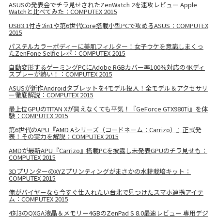
ASUSの発表会でチラ見せされたZenWatch 2を速攻レビュー Apple
Watchと比べてみた：COMPUTEX 2015
USB3.1付き2in1や第6世代Core搭載小型PCで攻めるASUS：COMPUTEX
2015
パステルカラーボディーに美肌フィルター！女子ウケを意識しまくっ
たZenFone Selfieレポ：COMPUTEX 2015
自動変形するゲーミングPCにAdobe RGBカバー率100％対応の4Kディ
スプレーが熱い！：COMPUTEX 2015
ASUSが新作Androidタブレットを4モデル投入！全モデル＆アクセサリ
ー徹底解説：COMPUTEX 2015
最上位GPUのTITAN Xが買えなくても平気！『GeForce GTX980Ti』を体
験：COMPUTEX 2015
第6世代のAPU『AMD Aシリーズ（コードネーム：Carrizo）』正式発
表！その実力を解説：COMPUTEX 2015
AMDが最新APU『Carrizo』搭載PCを披露し未発表GPUのチラ見せも：
COMPUTEX 2015
3DプリンターのXYZプリンティングがまさかの水耕栽培キット：
COMPUTEX 2015
俺がバイヤーなら今すぐ仕入れたい台北で見つけたスマホ連携アイテ
ム：COMPUTEX 2015
4対3のQXGA液晶＆メモリー4GBのZenPad S 8.0最速レビュー 専用デジ