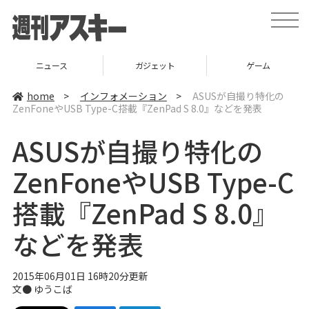
t
o
g
g
l
ニュース
ガジェット
ゲーム
e
n
a
home
>
インフォメーション
>
ASUSが自撮り特化の
v
ZenFoneやUSB Type-C搭載『ZenPad S 8.0』などを発表
i
g
a
ASUSが自撮り特化の
t
i
o
ZenFoneやUSB Type-C
n
搭載『ZenPad S 8.0』
などを発表
2015年06月01日 16時20分更新
文●
ゆうこば