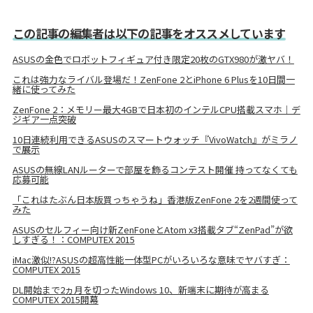
この記事の編集者は以下の記事をオススメしています
ASUSの金色でロボットフィギュア付き限定20枚のGTX980が激ヤバ！
これは強力なライバル登場だ！ZenFone 2とiPhone 6 Plusを10日間一
緒に使ってみた
ZenFone 2：メモリー最大4GBで日本初のインテルCPU搭載スマホ｜デ
ジギア一点突破
10日連続利用できるASUSのスマートウォッチ『VivoWatch』がミラノ
で展示
ASUSの無線LANルーターで部屋を飾るコンテスト開催 持ってなくても
応募可能
「これはたぶん日本版買っちゃうね」香港版ZenFone 2を2週間使って
みた
ASUSのセルフィー向け新ZenFoneとAtom x3搭載タブ“ZenPad”が欲
しすぎる！：COMPUTEX 2015
iMac激似!?ASUSの超高性能一体型PCがいろいろな意味でヤバすぎ：
COMPUTEX 2015
DL開始まで2ヵ月を切ったWindows 10、新端末に期待が高まる
COMPUTEX 2015開幕