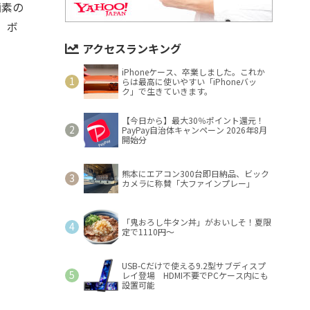
画素の
、ボ
アクセスランキング
iPhoneケース、卒業しました。これか
らは最高に使いやすい「iPhoneバッ
ク」で生きていきます。
【今日から】最大30％ポイント還元！
PayPay自治体キャンペーン 2026年8月
開始分
熊本にエアコン300台即日納品、ビック
カメラに称賛「大ファインプレー」
「鬼おろし牛タン丼」がおいしそ！夏限
定で1110円～
USB-Cだけで使える9.2型サブディスプ
レイ登場 HDMI不要でPCケース内にも
設置可能