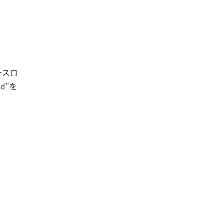
ースロ
d”を