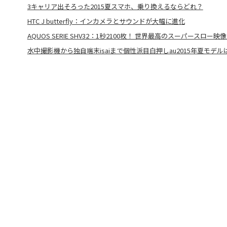
3キャリア出そろった2015夏スマホ、乗り換えるならどれ？
HTC J butterfly：インカメラとサウンドが大幅に進化
AQUOS SERIE SHV32：1秒2100枚！ 世界最高のスーパースロー
水中撮影機から独自端末isaiまで個性派目白押しau2015年夏モデル