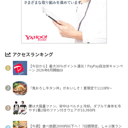
アクセスランキング
【今日から】最大30％ポイント還元！PayPay自治体キャンペ
ーン 2026年8月開始分
「鬼おろし牛タン丼」がおいしそ！夏限定で1110円～
腰は大風量ファン、背中はペルチェ冷却。ダブルで身体を冷
やす1着2役のファン付きウェアが10,980円
【今週】食べ放題2000円以下へ！ 7日間限定、しゃぶ葉ラン