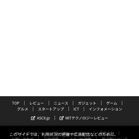
TOP
レビュー
ニュース
ガジェット
ゲーム
グルメ
スタートアップ
ICT
インフォメーション
ASCII.jp
MITテクノロジーレビュー
サイトポリシー
プライバシーポリシー
運営会社
このサイトでは、利用状況の把握や広告配信などのために、
お問い合わせ
広告掲載
スタッフ募集
電子版について