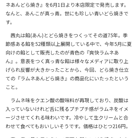
ネあんどら焼き』を6月1日より本店限定で発売します。
なんと、あんこが真っ青。世にも珍しい青いどら焼きで
す。
茜丸は餡(あん)とどら焼きをつくってその道75年。季
節感ある餡を52種類以上展開している中で、今年5月に夏
向けの餡として販売したのが青色の『爽快ラムネあ
ん』。意表をつく真っ青な餡は様々なメディアに取り上
げられ反響が大きかったことから、今回、どら焼き仕立
ての『ラムネあんどら焼き』の商品化にいたったという
こと。
ラムネ味をクエン酸の酸味料が再現しており、炭酸は
入っていないけれど舌に残るプチプチ感がラムネをイメ
ージさせてくれる味わいです。冷やして生クリームと合
わせて食べてもおいしいそうです。価格はひとつ216円。