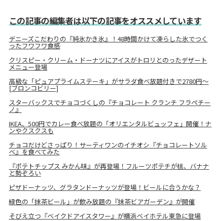
この記事の編集者は以下の記事をオススメしています
デニーズこだわりの『純氷かき氷』！48時間かけて凍らした氷でつく
ったフワフワ食感
クリスピー・クリーム・ドーナツにアイスがトロリとのったデザート
メニュー登場
高級な「ピュアプライムステーキ」がサラダ食べ放題付きで2780円～
[ブロンコビリー]
スターバックスでチョコづくしの『チョコレート クランチ フラペチー
ノ』
IKEA、500円でカレー食べ放題の「オリエンタルビュッフェ」開催！ナ
ンやクスクスも
チョコだけどさっぱり！サーティワンのイチオシ『チョコレートソル
ベ』を食べてみた
『ポテトチップス みかん味』が再登場！フルーツポテチが桃、バナナ
と勢ぞろい
ピザドーナッツ、グラタンドーナッツが登場！ビールに合うかな？
緑色の「抹茶ビール」が飲み放題の『抹茶ビアガーデン』が開催
そびえ立つ『ベイクドアイスタワー』が横浜ベイホテル東急に登場