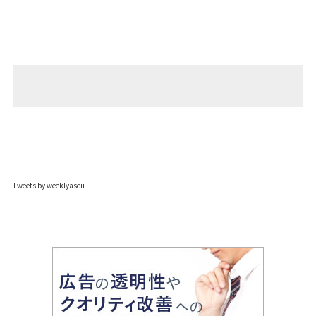
Tweets by weeklyascii