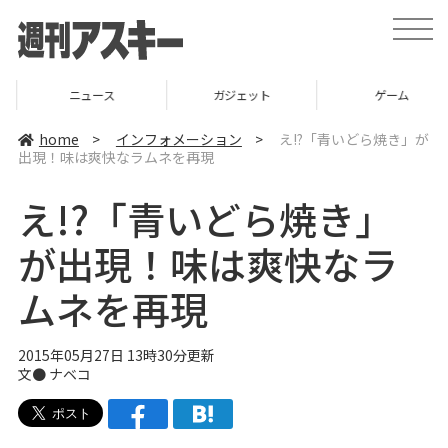
t
o
g
g
l
ニュース
ガジェット
ゲーム
e
n
a
home
>
インフォメーション
>
え!?「青いどら焼き」が
v
出現！味は爽快なラムネを再現
i
g
a
え!?「青いどら焼き」
t
i
o
が出現！味は爽快なラ
n
ムネを再現
2015年05月27日 13時30分更新
文●
ナベコ