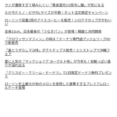
ウニが濃厚すぎて絡みにくい「黄金雲丹2.5倍冷し麺」が気になる
ただ今ドミノ・ピザのLサイズが半額！ネット注文限定キャンペーン
ローソンで容量2倍のアイスコーヒーを販売！シロクマカップがかわい
い
全長32cm、日本最長の「うなぎパン」が登場！鰻屋と共同開発
「クロワッサンマフィン」の味は？ドーナツ専門店アンジェリークNY
で新発売
「島とうがらしマヨ味」ポテトチップス発売！ミニストップで沖縄フ
ェア
夏に人気の「マックシェイク ヨーグルト味」が今年も！甘酸っぱい香
りが溢れ出る
「クリスピー・クリーム・ドーナツ」で1日限定ドーナツ無料プレゼン
ト
ローソン史上最大の旬のメロンを使用した豪華すぎるプレミアムロー
ルケーキ登場