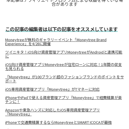
合があります
この記事の編集者は以下の記事をオススメしています
Moneytreeが無料のギャラリーイベント「Moneytree Brand
Experience」を4/28に開催
ツイニキタ！iOS向け資産管理アプリMoneytreeがAndroidと連携可能
に
iOS向け資産管理アプリMoneytreeが住宅ローンに対応！1年間の収支
も見られる
『Moneytree』が100ブランド超のファションブランドのポイントをサ
ポート
iOS専用資産管理アプリ『Moneytree』がTマネーに対応
iPhoneやiPadで使える資産管理アプリ『Moneytree』で経費精算が楽
チンに！
Amazonや東急ハンズに対応したiOS専用資産管理アプリ
『Moneytree』
iPhoneで交通費精算するならMoneytreeとSMART ICOCAが最強