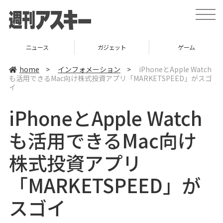
t
o
g
g
l
ニュース
ガジェット
ゲーム
e
n
a
home
>
インフォメーション
>
iPhoneとApple Watch
v
も活用できるMac向け株式投資アプリ「MARKETSPEED」がスゴ
i
イ
g
a
t
iPhoneとApple Watch
i
o
n
も活用できるMac向け
株式投資アプリ
「MARKETSPEED」が
スゴイ