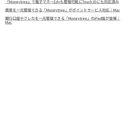
『Moneytree』で電子マネーEdyも管理可能にTouch IDにも対応済み
資産を一元管理できる「Moneytree」がポイントサービス対応｜Mac
銀行口座やクレカを一元管理できる「Moneytree」のiPad版が登場｜
Mac