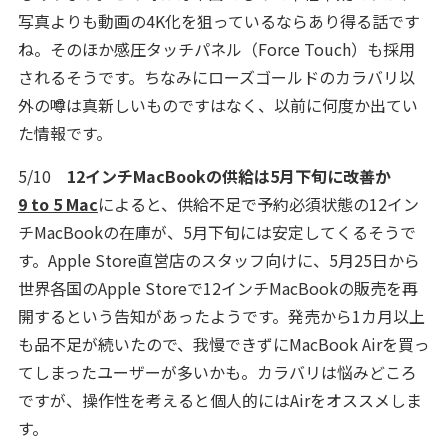
写真よりも動画の4K化を狙っているならあり得る話です
ね。そのほか感圧タッチパネル（Force Touch）も採用
されるそうです。ちなみにローズゴールドのカラバリ以
外の噂は真新しいものですはなく、以前に何度か出てい
た情報です。
5/10
12インチMacBookの供給は5月下旬に改善か
9 to 5 Mac
によると、供給不足で予約必須状態の12イン
チMacBookの在庫が、5月下旬には安定してくるそうで
す。Apple Store直営店のスタッフ向けに、5月25日から
世界各国のApple Storeで12インチMacBookの販売を再
開するという告知があったようです。発売から1カ月以上
も品不足が続いたので、我慢できずにMacBook Airを買っ
てしまったユーザーが多いかも。カラバリは悩みどころ
ですが、操作性を考えると個人的にはAirをオススメしま
す。