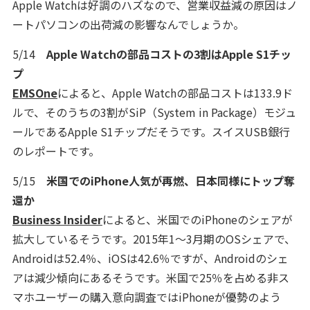
Apple Watchは好調のハズなので、営業収益減の原因はノ
ートパソコンの出荷減の影響なんでしょうか。
5/14
Apple Watchの部品コストの3割はApple S1チッ
プ
EMSOne
によると、Apple Watchの部品コストは133.9ド
ルで、そのうちの3割がSiP（System in Package）モジュ
ールであるApple S1チップだそうです。スイスUSB銀行
のレポートです。
5/15
米国でのiPhone人気が再燃、日本同様にトップ奪
還か
Business Insider
によると、米国でのiPhoneのシェアが
拡大しているそうです。2015年1～3月期のOSシェアで、
Androidは52.4％、iOSは42.6％ですが、Androidのシェ
アは減少傾向にあるそうです。米国で25％を占める非ス
マホユーザーの購入意向調査ではiPhoneが優勢のよう