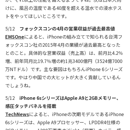
けに、風呂の温度である40度を超える温水での浸水テス
トをやってほしいところです。
5/12
フォックスコンの4月の営業収益が過去最高値
EMSOne
によると、iPhoneの組み立てで知られる台湾フ
ォックスコン社の2015年4月の業績が過去最高となった
とのこと。具体的な営業収益（売上高）は、前月比4.2％
増、前年同月比19.7％増の約1兆3400億円（3524億7000
万NTドル）です。主な要因はもちろんiPhone 6シリーズ
です。やはり中国での大ヒットが大きく貢献しているん
でしょうね。
5/12
iPhone 6sシリーズはApple A9と2GBメモリー、
感圧タッチパネルを搭載
TechNews
によると、iPhoneの次期モデルであるiPhone
6sシリーズは、Apple A9プロセッサー、LPDDR4仕様の