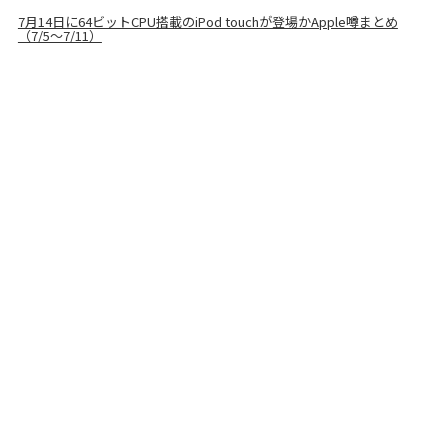
7月14日に64ビットCPU搭載のiPod touchが登場かApple噂まとめ
（7/5〜7/11）