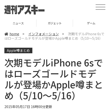
t
o
g
g
l
ニュース
ガジェット
ゲーム
e
n
a
home
>
インフォメーション
>
次期モデルiPhone 6sで
v
はローズゴールドモデルが登場かApple噂まとめ（5/10〜5/16）
i
g
a
Apple噂まとめ
t
i
o
次期モデルiPhone 6sで
n
はローズゴールドモデ
ルが登場かApple噂まと
め（5/10〜5/16）
2015年05月17日 16時00分更新