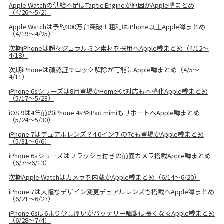
Apple Watchの供給不足はTaptic Engineが原因かApple噂まとめ
（4/26〜5/2）
Apple Watchは予約300万台突破！粗利はiPhone以上Apple噂まとめ
（4/19〜4/25）
次期iPhoneは超々ジュラルミン素材を採用へApple噂まとめ（4/12〜
4/18）
次期iPhoneは顔認証でロック解除が可能にApple噂まとめ（4/5〜
4/11）
iPhone 6sシリーズは8月登場かHomeKit対応も本格化Apple噂まとめ
（5/17〜5/23）
iOS 9は4年前のiPhone 4sやiPad mimiもサポートへApple噂まとめ
（5/24〜5/30）
iPhone 7はデュアルレンズ？4.0インチの7cも登場かApple噂まとめ
（5/31〜6/6）
iPhone 6sシリーズはフラッシュ付きの前面カメラ搭載Apple噂まとめ
（6/7〜6/13）
次期Apple Watchはカメラを内蔵かApple噂まとめ（6/14〜6/20）
iPhone 7は大幅なデザイン変更デュアルレンズも搭載へApple噂まとめ
（6/21〜6/27）
iPhone 6sは6より少し厚いがバッテリー駆動は長くなるApple噂まとめ
（6/28〜7/4）