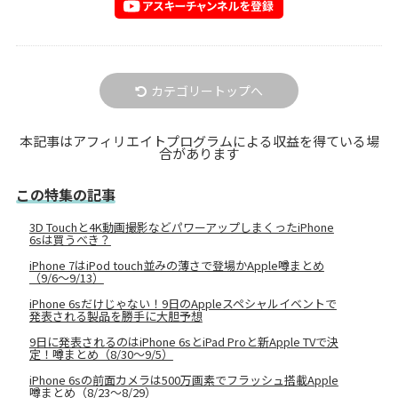
カテゴリートップへ
本記事はアフィリエイトプログラムによる収益を得ている場
合があります
この特集の記事
3D Touchと4K動画撮影などパワーアップしまくったiPhone
6sは買うべき？
iPhone 7はiPod touch並みの薄さで登場かApple噂まとめ
（9/6〜9/13）
iPhone 6sだけじゃない！9日のAppleスペシャルイベントで
発表される製品を勝手に大胆予想
9日に発表されるのはiPhone 6sとiPad Proと新Apple TVで決
定！噂まとめ（8/30〜9/5）
iPhone 6sの前面カメラは500万画素でフラッシュ搭載Apple
噂まとめ（8/23〜8/29）