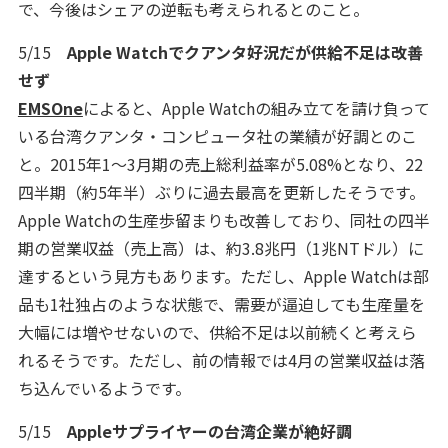
で、今後はシェアの逆転も考えられるとのこと。
5/15
Apple Watchでクアンタ好況だが供給不足は改善
せず
EMSOne
によると、Apple Watchの組み立てを請け負って
いる台湾クアンタ・コンピュータ社の業績が好調とのこ
と。2015年1～3月期の売上総利益率が5.08%となり、22
四半期（約5年半）ぶりに過去最高を更新したそうです。
Apple Watchの生産歩留まりも改善しており、同社の四半
期の営業収益（売上高）は、約3.8兆円（1兆NTドル）に
達するという見方もあります。ただし、Apple Watchは部
品も1社独占のような状態で、需要が逼迫しても生産量を
大幅には増やせないので、供給不足は以前続くと考えら
れるそうです。ただし、前の情報では4月の営業収益は落
ち込んでいるようです。
5/15
Appleサプライヤーの台湾企業が絶好調