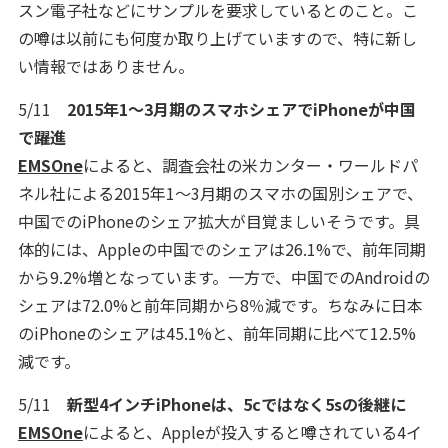
スン電子社などにサンプルを要求しているとのこと。こ
の噂は以前にも何度か取り上げていますので、特に新し
い情報ではありません。
5/11
2015年1～3月期のスマホシェアでiPhoneが中国
で躍進
EMSOne
によると、調査会社の米カンター・ワールドパ
ネル社による2015年1～3月期のスマホの国別シェアで、
中国でのiPhoneのシェア拡大が目覚ましいそうです。具
体的には、Appleの中国でのシェアは26.1%で、前年同期
から9.2%増となっています。一方で、中国でのAndroidの
シェアは72.0%と前年同期から8％減です。ちなみに日本
のiPhoneのシェアは45.1%と、前年同期に比べて12.5%
減です。
5/11
新型4インチiPhoneは、5cではなく5sの後継に
EMSOne
によると、Appleが投入すると噂されている4イ