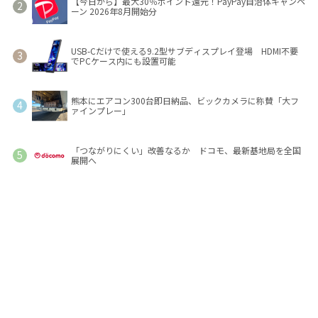
【今日から】最大30％ポイント還元！PayPay自治体キャンペ
ーン 2026年8月開始分
USB-Cだけで使える9.2型サブディスプレイ登場 HDMI不要
でPCケース内にも設置可能
熊本にエアコン300台即日納品、ビックカメラに称賛「大フ
ァインプレー」
「つながりにくい」改善なるか ドコモ、最新基地局を全国
展開へ