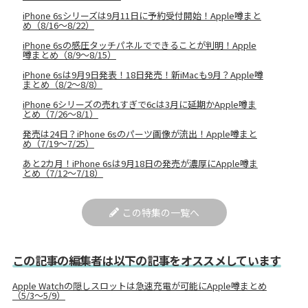
iPhone 6sシリーズは9月11日に予約受付開始！Apple噂まと
め（8/16〜8/22）
iPhone 6sの感圧タッチパネルでできることが判明！Apple
噂まとめ（8/9〜8/15）
iPhone 6sは9月9日発表！18日発売！新iMacも9月？Apple噂
まとめ（8/2〜8/8）
iPhone 6シリーズの売れすぎで6cは3月に延期かApple噂ま
とめ（7/26〜8/1）
発売は24日？iPhone 6sのパーツ画像が流出！Apple噂まと
め（7/19〜7/25）
あと2カ月！iPhone 6sは9月18日の発売が濃厚にApple噂ま
とめ（7/12〜7/18）
この特集の一覧へ
この記事の編集者は以下の記事をオススメしています
Apple Watchの隠しスロットは急速充電が可能にApple噂まとめ
（5/3〜5/9）