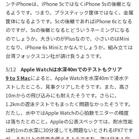
ンチiPhoneは、iPhone 5cではなくiPhone 5sの後継とな
るようです。つまり、プラスティック筐体ではなく、金属
筐体になるようです。5cの後継であればiPhone 6cとなる
のですが、5sの後継となるとどういうネーミングになる
のでしょうか。大きいのがPlusなので、小さいのはMini
となり、iPhone 6s Miniとかなんでしょうか。組み立ては
台湾フォックスコン社が請け負うようです。
5/12
Apple Watchは水深40mでのテストもクリア
9 to 5 Mac
によると、Apple Watchを水深40mで浸水テ
ストしたところ、見事クリアしたそうです。また、高さ
10mからの飛び込みにも耐えたそうです。さらに、
1.2kmの遊泳テストでもまったく問題なかったそうです。
だたし、水中ではApple Watchの心拍数モニターの精度
は落ちたとのこと。Appleの公表スペックでは、耐水性能
は約1ｍの水深に30分浸しても問題ないとされるIPX7です
が、それ以上の性能を備えるようですね。次は日本人向