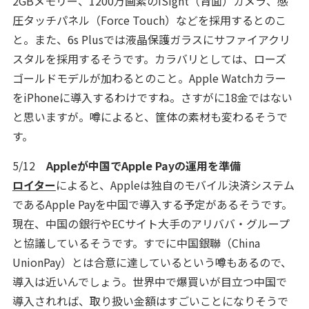
2GBメモリー、1200万画素のiSight（背面）カメラ、感
圧タッチパネル（Force Touch）などを採用するとのこ
と。また、6s Plusでは液晶保護ガラスにサファイアクリ
スタルを採用するそうです。カラバリとしては、ローズ
ゴールドモデルが加わるとのこと。Apple Watchカラー
をiPhoneに導入するわけですね。さすがに18金ではない
と思いますが。噂によると、筐体の素材も変わるそうで
す。
5/12
Appleが中国でApple Payの運用を準備
ロイター
によると、Appleは独自のモバイル決済システム
であるApple Payを中国で導入する予定があるそうです。
現在、中国の銀行やECサイト大手のアリババ・グループ
と協議しているそうです。すでに中国銀聯（China
UnionPay）とは合意に達しているという噂もあるので、
導入は近いんでしょう。世界中で爆買いが目立つ中国で
導入されれば、取り扱い金額はすごいことになりそうで