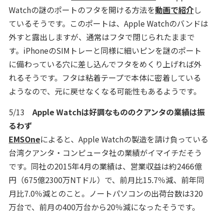
Watchの謎のポートのフタを開ける方法を
動画で紹介
し
ているそうです。このポートは、Apple Watchのバンドは
外すと露出しますが、通常はフタで閉じられたままで
す。iPhoneのSIMトレーと同様に細いピンを謎のポート
に備わっている穴に差し込んでフタをめくり上げれば外
れるそうです。フタは粘着テープで本体に密着している
ようなので、元に戻せなくなる可能性もあるようです。
5/13
Apple Watchは好調なもののクアンタの業績は振
るわず
EMSOne
によると、Apple Watchの製造を請け負っている
台湾クアンタ・コンピュータ社の業績がイマイチだそう
です。同社の2015年4月の業績は、営業収益は約2466億
円（675億2300万NTドル）で、前月比15.7％減、前年同
月比7.0％減とのこと。ノートパソコンの出荷台数は320
万台で、前月の400万台から20％減になったそうです。