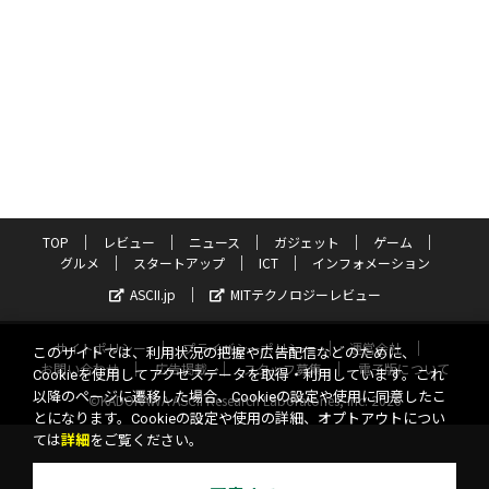
TOP
レビュー
ニュース
ガジェット
ゲーム
グルメ
スタートアップ
ICT
インフォメーション
ASCII.jp
MITテクノロジーレビュー
サイトポリシー
プライバシーポリシー
運営会社
このサイトでは、利用状況の把握や広告配信などのために、
お問い合わせ
広告掲載
スタッフ募集
電子版について
Cookieを使用してアクセスデータを取得・利用しています。これ
以降のページに遷移した場合、Cookieの設定や使用に同意したこ
©KADOKAWA ASCII Research Laboratories, Inc. 2026
とになります。Cookieの設定や使用の詳細、オプトアウトについ
ては
詳細
をご覧ください。