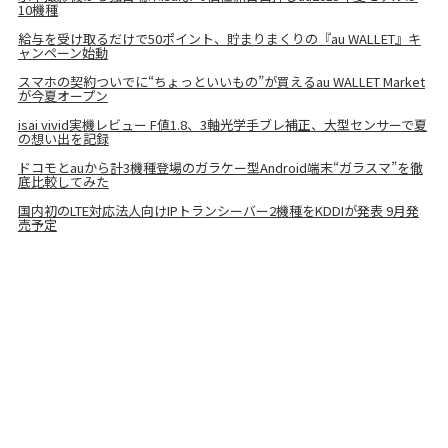
10機種
給与を受け取るだけで50ポイント、貯まりまくりの『au WALLET』キ
ャンペーン始動
スマホの契約ついでに“ちょっといいもの”が買えるau WALLET Market
が今夏オープン
isai vivid実機レビュー F値1.8、3軸光学手ブレ補正、大型センサーで夏
の想い出を記録
ドコモとauから計3機種登場のガラケー型Android端末“ガラスマ”を徹
底比較してみた
国内初のLTE対応法人向けIPトランシーバー2機種をKDDIが発表 9月発
売予定