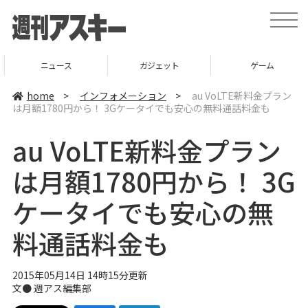
t
o
g
g
l
ニュース
ガジェット
ゲーム
e
n
a
home
>
インフォメーション
>
au VoLTE新料金プラン
v
は月額1780円から！ 3Gケータイでも安心の無料通話料金も
i
g
a
au VoLTE新料金プラン
t
i
o
は月額1780円から！ 3G
n
ケータイでも安心の無
料通話料金も
2015年05月14日 14時15分更新
文●
週アス編集部