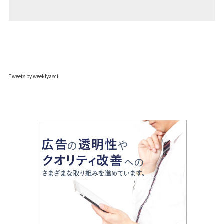
Tweets by weeklyascii