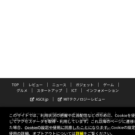
TOP
レビュー
ニュース
ガジェット
ゲーム
グルメ
スタートアップ
ICT
インフォメーション
ASCII.jp
MITテクノロジーレビュー
サイトポリシー
プライバシーポリシー
運営会社
このサイトでは、利用状況の把握や広告配信などのために、Cookieを
お問い合わせ
広告掲載
スタッフ募集
電子版について
してアクセスデータを取得・利用しています。これ以降のページに遷移
た場合、Cookieの設定や使用に同意したことになります。Cookieの設
©KADOKAWA ASCII Research Laboratories, Inc. 2026
使用の詳細、オプトアウトについては
詳細
をご覧ください。