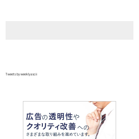
Tweets by weeklyascii