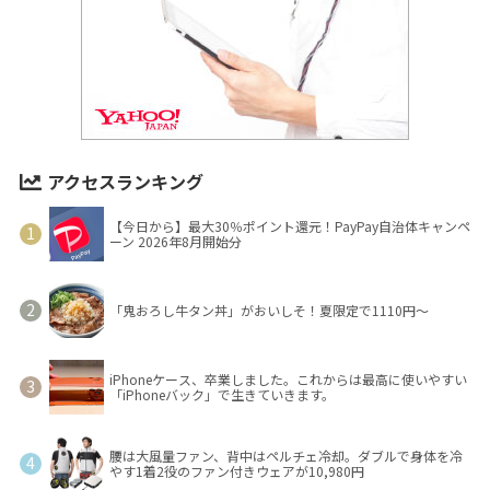
アクセスランキング
【今日から】最大30％ポイント還元！PayPay自治体キャンペ
ーン 2026年8月開始分
「鬼おろし牛タン丼」がおいしそ！夏限定で1110円～
iPhoneケース、卒業しました。これからは最高に使いやすい
「iPhoneバック」で生きていきます。
腰は大風量ファン、背中はペルチェ冷却。ダブルで身体を冷
やす1着2役のファン付きウェアが10,980円