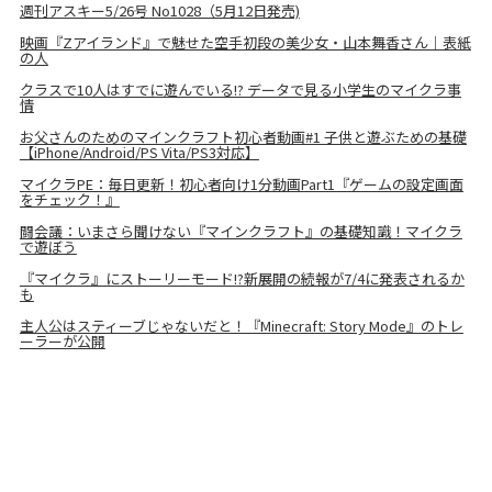
週刊アスキー5/26号 No1028（5月12日発売)
映画『Zアイランド』で魅せた空手初段の美少女・山本舞香さん｜表紙
の人
クラスで10人はすでに遊んでいる!? データで見る小学生のマイクラ事
情
お父さんのためのマインクラフト初心者動画#1 子供と遊ぶための基礎
【iPhone/Android/PS Vita/PS3対応】
マイクラPE：毎日更新！初心者向け1分動画Part1『ゲームの設定画面
をチェック！』
闘会議：いまさら聞けない『マインクラフト』の基礎知識！マイクラ
で遊ぼう
『マイクラ』にストーリーモード!?新展開の続報が7/4に発表されるか
も
主人公はスティーブじゃないだと！『Minecraft: Story Mode』のトレ
ーラーが公開