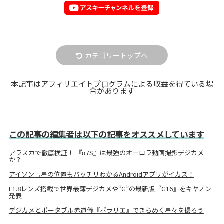
カテゴリートップへ
本記事はアフィリエイトプログラムによる収益を得ている場
合があります
この記事の編集者は以下の記事をオススメしています
アラスカで徹底検証！ 『α7S』は最強のオーロラ動画撮影デジカメ
か？
アイソン彗星の位置もバッチリわかるAndroidアプリがイカス！
F1.8レンズ搭載で世界最薄デジカメや“G”の最新版『G16』をキヤノン
発表
デジカメとポータブル赤道儀『ポラリエ』できらめく星々を撮ろう