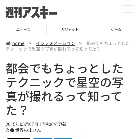
t
o
g
g
l
ニュース
ガジェット
ゲーム
e
n
a
home
>
インフォメーション
>
都会でもちょっとした
v
テクニックで星空の写真が撮れるって知ってた？
i
g
a
都会でもちょっとした
t
i
o
テクニックで星空の写
n
真が撮れるって知って
た？
2015年05月07日 17時00分更新
文● 世界の山さん