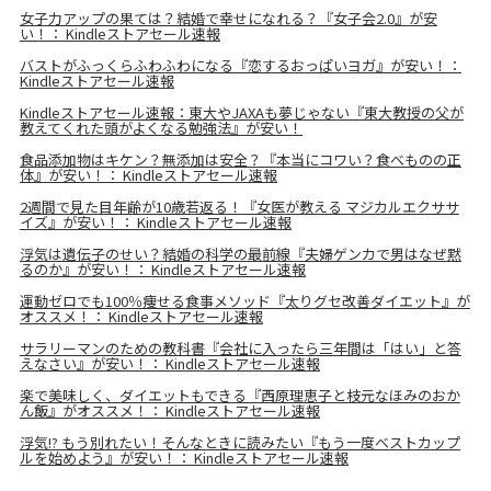
女子力アップの果ては？結婚で幸せになれる？『女子会2.0』が安
い！： Kindleストアセール速報
バストがふっくらふわふわになる『恋するおっぱいヨガ』が安い！：
Kindleストアセール速報
Kindleストアセール速報：東大やJAXAも夢じゃない『東大教授の父が
教えてくれた頭がよくなる勉強法』が安い！
食品添加物はキケン？無添加は安全？『本当にコワい？食べものの正
体』が安い！： Kindleストアセール速報
2週間で見た目年齢が10歳若返る！『女医が教える マジカルエクササ
イズ』が安い！： Kindleストアセール速報
浮気は遺伝子のせい？結婚の科学の最前線『夫婦ゲンカで男はなぜ黙
るのか』が安い！： Kindleストアセール速報
運動ゼロでも100％痩せる食事メソッド『太りグセ改善ダイエット』が
オススメ！： Kindleストアセール速報
サラリーマンのための教科書『会社に入ったら三年間は「はい」と答
えなさい』が安い！： Kindleストアセール速報
楽で美味しく、ダイエットもできる『西原理恵子と枝元なほみのおか
ん飯』がオススメ！： Kindleストアセール速報
浮気!? もう別れたい！そんなときに読みたい『もう一度ベストカップ
ルを始めよう』が安い！： Kindleストアセール速報