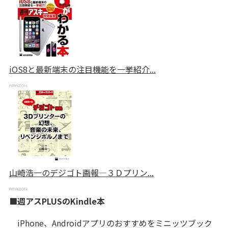
iOS8と最新端末の注目機能を一挙紹介...
山崎浩一のデジゴト画報―３Ｄプリン...
■週アスPLUSのKindle本
iPhone、Androidアプリのおすすめをミニッツブック