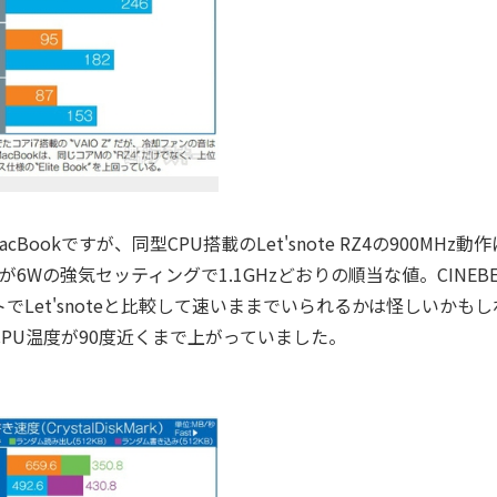
kですが、同型CPU搭載のLet'snote RZ4の900MHz動
DP）が6Wの強気セッティングで1.1GHzどおりの順当な値。CINEBE
Let'snoteと比較して速いままでいられるかは怪しいかもし
CPU温度が90度近くまで上がっていました。