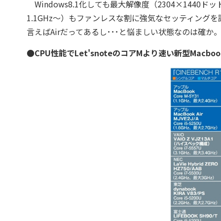
Windows8.1化しても最大解像度（2304×1440ド
1.1GHz～）もファンレスな割に強気なセッティングを
言えばAirだってあるし･･･と悩ましい状態なのは確
●CPU性能でLet'snoteのコアMより速い新型Macboo