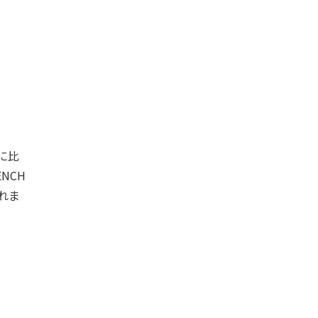
作に比
NCH
れま