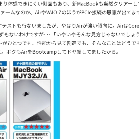
り体感できにくい側面もあり、新MacBookも当然クリアーし
ムなのか、AirやVAIO ZのほうがPCIe接続の恩恵が出てま
も行ないましたが、やはりAirが強い傾向に。AirはCore 
るはずもないわけですが･･･「いやいやそんな見方じゃないでしょ
ポートがひとつでも、性能から見て割高でも、そんなことはどうで
クもAirをBootcampしてドヤ顔してましたから。