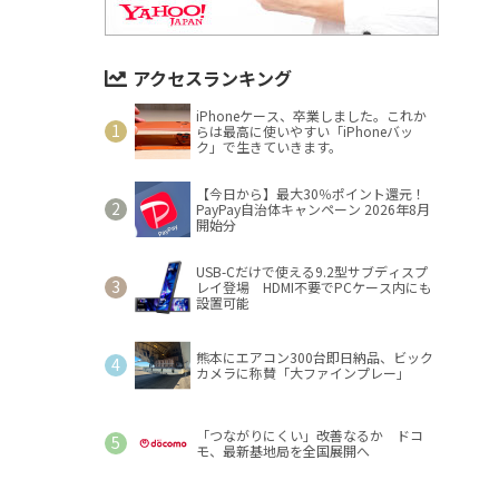
アクセスランキング
iPhoneケース、卒業しました。これか
らは最高に使いやすい「iPhoneバッ
ク」で生きていきます。
【今日から】最大30％ポイント還元！
PayPay自治体キャンペーン 2026年8月
開始分
USB-Cだけで使える9.2型サブディスプ
レイ登場 HDMI不要でPCケース内にも
設置可能
熊本にエアコン300台即日納品、ビック
カメラに称賛「大ファインプレー」
「つながりにくい」改善なるか ドコ
モ、最新基地局を全国展開へ