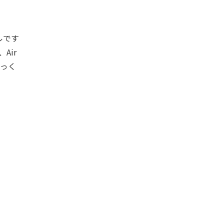
ルです
Air
とっく