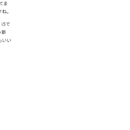
てま
すね。
i5で
う新
もいい