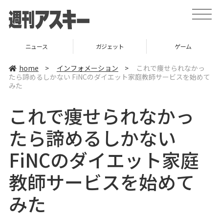
t
o
g
g
l
ニュース
ガジェット
ゲーム
e
n
a
home
>
インフォメーション
>
これで痩せられなかっ
v
たら諦めるしかない FiNCのダイエット家庭教師サービスを始めて
i
みた
g
a
t
これで痩せられなかっ
i
o
n
たら諦めるしかない
FiNCのダイエット家庭
教師サービスを始めて
みた