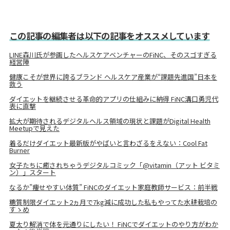
この記事の編集者は以下の記事をオススメしています
LINE森川氏が参画したヘルスケアベンチャーのFiNC、そのスゴすぎる
経営陣
健康こそが世界に誇るブランド ヘルスケア産業が“課題先進国”日本を
救う
ダイエットを継続させる革命的アプリの仕組みに納得 FiNC溝口勇児代
表に直撃
拡大が期待されるデジタルヘルス領域の現状と課題がDigital Health
Meetupで見えた
着るだけダイエット最新版がやばいと言わざるをえない：Cool Fat
Burner
女子たちに癒されちゃうデジタルコミック「@vitamin（アット ビタミ
ン）」スタート
なるか”痩せやすい体質” FiNCのダイエット家庭教師サービス：前半戦
糖質制限ダイエット2ヵ月で7kg減に成功した私もやってた水耕栽培の
すゝめ
夏太り解消で体を元通りにしたい！ FiNCでダイエットのやり方がわか