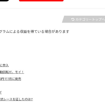
カテゴリートップ
グラムによる収益を得ている場合があります
に参入
自動回転だ、モイ！
00円で7月に発売
グ
抗レースを征したのは!?