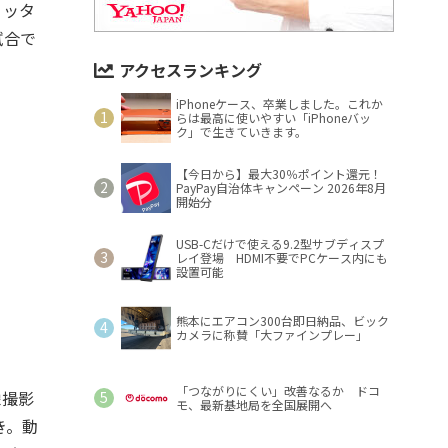
ミッタ
試合で
アクセスランキング
iPhoneケース、卒業しました。これか
らは最高に使いやすい「iPhoneバッ
ク」で生きていきます。
【今日から】最大30％ポイント還元！
PayPay自治体キャンペーン 2026年8月
開始分
USB-Cだけで使える9.2型サブディスプ
レイ登場 HDMI不要でPCケース内にも
設置可能
熊本にエアコン300台即日納品、ビック
カメラに称賛「大ファインプレー」
「つながりにくい」改善なるか ドコ
像撮影
モ、最新基地局を全国展開へ
き。動