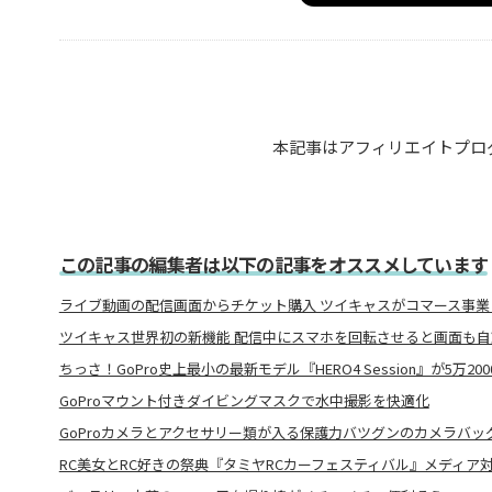
本記事はアフィリエイトプロ
この記事の編集者は以下の記事をオススメしています
ライブ動画の配信画面からチケット購入 ツイキャスがコマース事業
ツイキャス世界初の新機能 配信中にスマホを回転させると画面も
ちっさ！GoPro史上最小の最新モデル『HERO4 Session』が5万20
GoProマウント付きダイビングマスクで水中撮影を快適化
GoProカメラとアクセサリー類が入る保護力バツグンのカメラバッ
RC美女とRC好きの祭典『タミヤRCカーフェスティバル』メディア対