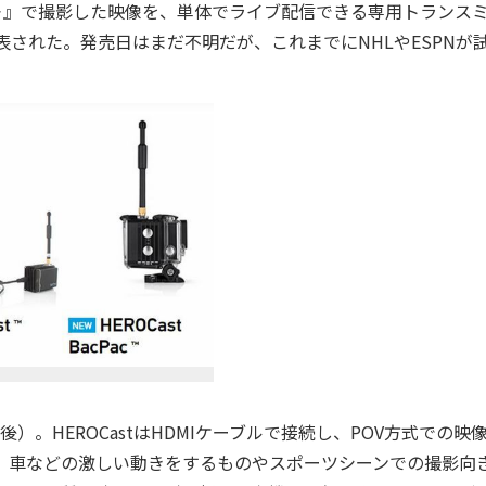
HERO3＋』で撮影した映像を、単体でライブ配信できる専用トランス
海外で発表された。発売日はまだ不明だが、これまでにNHLやESPNが
後）。HEROCastはHDMIケーブルで接続し、POV方式での映
タイプで、車などの激しい動きをするものやスポーツシーンでの撮影向