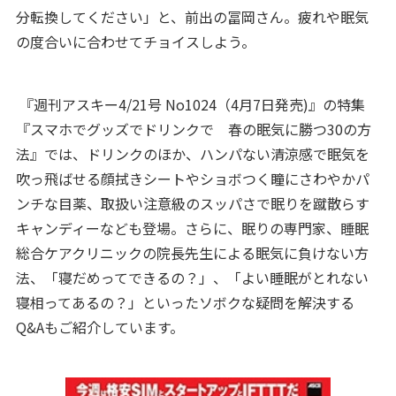
分転換してください」と、前出の冨岡さん。疲れや眠気
の度合いに合わせてチョイスしよう。
『週刊アスキー4/21号 No1024（4月7日発売)』の特集
『スマホでグッズでドリンクで 春の眠気に勝つ30の方
法』では、ドリンクのほか、ハンパない清涼感で眠気を
吹っ飛ばせる顔拭きシートやショボつく瞳にさわやかパ
ンチな目薬、取扱い注意級のスッパさで眠りを蹴散らす
キャンディーなども登場。さらに、眠りの専門家、睡眠
総合ケアクリニックの院長先生による眠気に負けない方
法、「寝だめってできるの？」、「よい睡眠がとれない
寝相ってあるの？」といったソボクな疑問を解決する
Q&Aもご紹介しています。