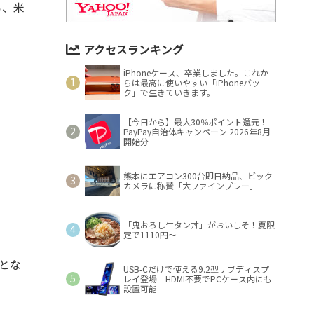
ら、米
アクセスランキング
iPhoneケース、卒業しました。これか
らは最高に使いやすい「iPhoneバッ
ク」で生きていきます。
【今日から】最大30％ポイント還元！
PayPay自治体キャンペーン 2026年8月
開始分
熊本にエアコン300台即日納品、ビック
カメラに称賛「大ファインプレー」
「鬼おろし牛タン丼」がおいしそ！夏限
定で1110円～
とな
USB-Cだけで使える9.2型サブディスプ
レイ登場 HDMI不要でPCケース内にも
設置可能